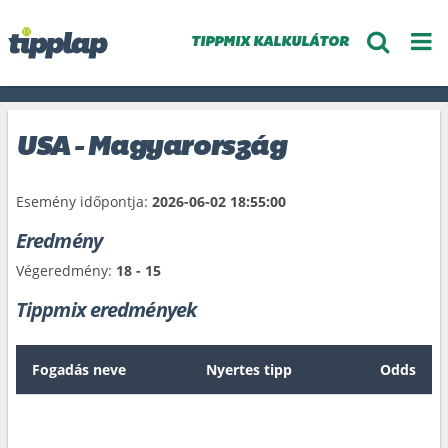
TIPPMIX KALKULÁTOR
USA - Magyarország
Esemény időpontja:
2026-06-02 18:55:00
Eredmény
Végeredmény:
18 - 15
Tippmix eredmények
Fogadás neve
Nyertes tipp
Odds