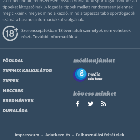
2011-ben indult, rendszeresen frissülő honlapunk sportfogadásokhoz ad
tippeket látogatóinak. A fogadási tippek mellett rendszeresen jelennek
meg cikkeink, melyek mind a kezdő, mind a tapasztaltabb sportfogadók
számára hasznos információkkal szolgálnak.
Szerencsejátékban 18 éven aluli személyek nem vehetnek
részt.
További információk
médiaajánlat
FŐOLDAL
TIPPMIX KALKULÁTOR
TIPPEK
MECCSEK
kövess minket
EREDMÉNYEK
DUMALÁDA
Impresszum
–
Adatkezelés
–
Felhasználási feltételek