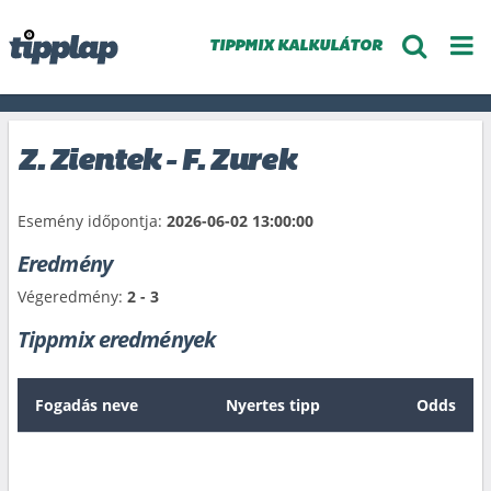
TIPPMIX KALKULÁTOR
Z. Zientek - F. Zurek
Esemény időpontja:
2026-06-02 13:00:00
Eredmény
Végeredmény:
2 - 3
Tippmix eredmények
Fogadás neve
Nyertes tipp
Odds