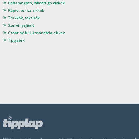
Beharangozó, labdarúgó-cikkek
Röpte, tenisz-cikkek
Trükkök, taktikák
Szelvényajánló
Csont nélkül, kosárlabda-cikkek
Tippjáték