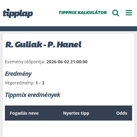
TIPPMIX KALKULÁTOR
R. Guliak - P. Hanel
Esemény időpontja:
2026-06-02 21:00:00
Eredmény
Végeredmény:
1 - 3
Tippmix eredmények
Fogadás neve
Nyertes tipp
Odds