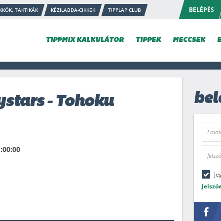
BELÉPÉS
KKÖK, TAKTIKÁK
KÉZILABDA-CIKKEK
TIPPLAP CLUB
TIPPMIX KALKULÁTOR
TIPPEK
MECCSEK
bel
stars - Tohoku
:00:00
Je
Jelszó