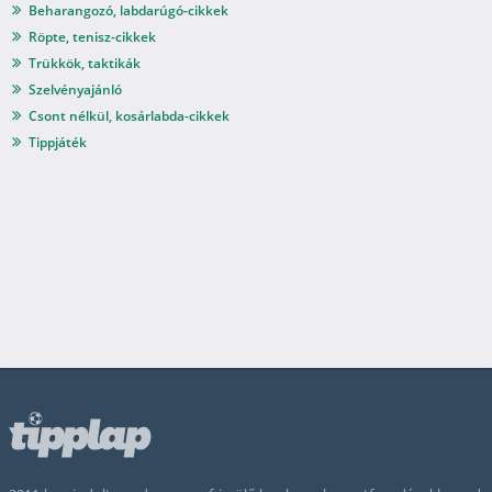
Beharangozó, labdarúgó-cikkek
Röpte, tenisz-cikkek
Trükkök, taktikák
Szelvényajánló
Csont nélkül, kosárlabda-cikkek
Tippjáték