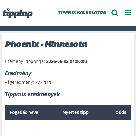
TIPPMIX KALKULÁTOR
Phoenix - Minnesota
Esemény időpontja:
2026-06-02 04:00:00
Eredmény
Végeredmény:
77 - 111
Tippmix eredmények
Fogadás neve
Nyertes tipp
Odds