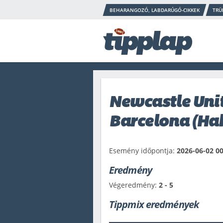
BEHARANGOZÓ, LABDARÚGÓ-CIKKEK
TRÜ
Newcastle Unit
Barcelona (Hab
Esemény időpontja:
2026-06-02 00
Eredmény
Végeredmény:
2 - 5
Tippmix eredmények