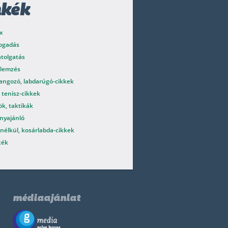
mkék
x
fogadás
atolgatás
elemzés
angozó, labdarúgó-cikkek
 tenisz-cikkek
k, taktikák
nyajánló
nélkül, kosárlabda-cikkek
ték
médiaajánlat