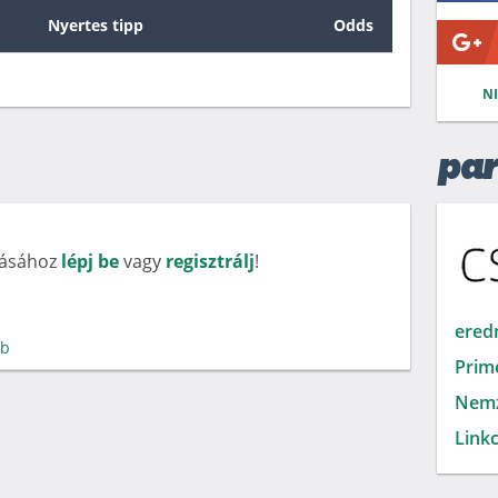
Nyertes tipp
Odds
N
par
rásához
lépj be
vagy
regisztrálj
!
ered
bb
Prim
Nemz
Linkc