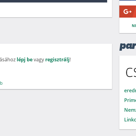
N
par
rásához
lépj be
vagy
regisztrálj
!
bb
ered
Prim
Nemz
Linkc