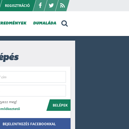
REGISZTRÁCIÓ
EREDMÉNYEK
DUMALÁDA
épés
gyezz meg!
BELÉPEK
emlékeztető
BEJELENTKEZÉS FACEBOOKKAL