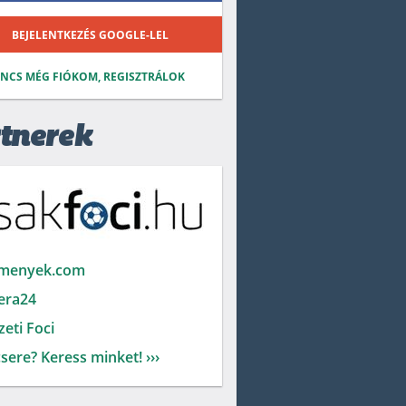
BEJELENTKEZÉS GOOGLE-LEL
INCS MÉG FIÓKOM, REGISZTRÁLOK
tnerek
menyek.com
era24
eti Foci
sere? Keress minket! ›››