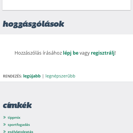
hozzászólások
Hozzászólás írásához
lépj be
vagy
regisztrálj
!
legújabb
|
legnépszerűbb
RENDEZÉS:
címkék
tippmix
sportfogadás
esélylatolgatás