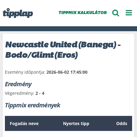
TIPPMIX KALKULÁTOR
Newcastle United (Banega) -
Bodo/Glimt (Eros)
Esemény időpontja:
2026-06-02 17:45:00
Eredmény
Végeredmény:
2 - 4
Tippmix eredmények
Fogadás neve
Nyertes tipp
Odds