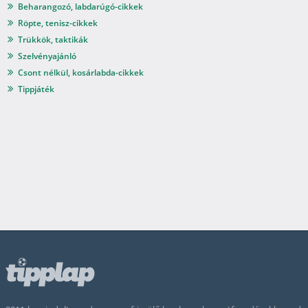
Beharangozó, labdarúgó-cikkek
Röpte, tenisz-cikkek
Trükkök, taktikák
Szelvényajánló
Csont nélkül, kosárlabda-cikkek
Tippjáték