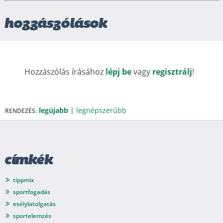
hozzászólások
Hozzászólás írásához
lépj be
vagy
regisztrálj
!
legújabb
|
legnépszerűbb
RENDEZÉS:
címkék
tippmix
sportfogadás
esélylatolgatás
sportelemzés