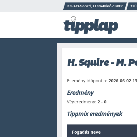
BEHARANGOZÓ, LABDARÚGÓ-CIKKEK
TRÜ
H. Squire - M.
Esemény időpontja:
2026-06-02 13
Eredmény
Végeredmény:
2 - 0
Tippmix eredmények
Fogadás neve