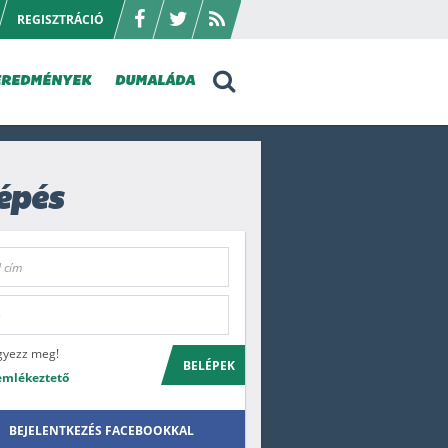
REGISZTRÁCIÓ
EREDMÉNYEK
DUMALÁDA
épés
gyezz meg!
BELÉPEK
emlékeztető
BEJELENTKEZÉS FACEBOOKKAL