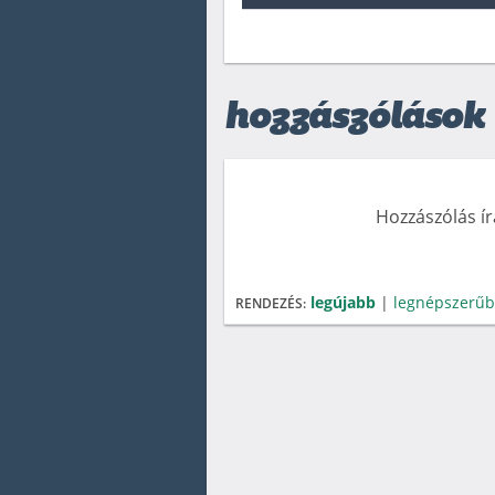
hozzászólások
Hozzászólás í
legújabb
|
legnépszerű
RENDEZÉS: