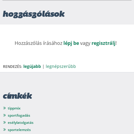
hozzászólások
Hozzászólás írásához
lépj be
vagy
regisztrálj
!
legújabb
|
legnépszerűbb
RENDEZÉS:
címkék
tippmix
sportfogadás
esélylatolgatás
sportelemzés