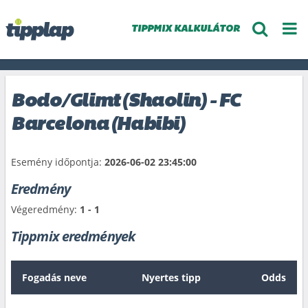
TIPPMIX KALKULÁTOR
Bodo/Glimt (Shaolin) - FC
Barcelona (Habibi)
Esemény időpontja:
2026-06-02 23:45:00
Eredmény
Végeredmény:
1 - 1
Tippmix eredmények
Fogadás neve
Nyertes tipp
Odds