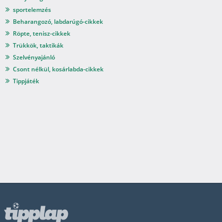
sportelemzés
Beharangozó, labdarúgó-cikkek
Röpte, tenisz-cikkek
Trükkök, taktikák
Szelvényajánló
Csont nélkül, kosárlabda-cikkek
Tippjáték