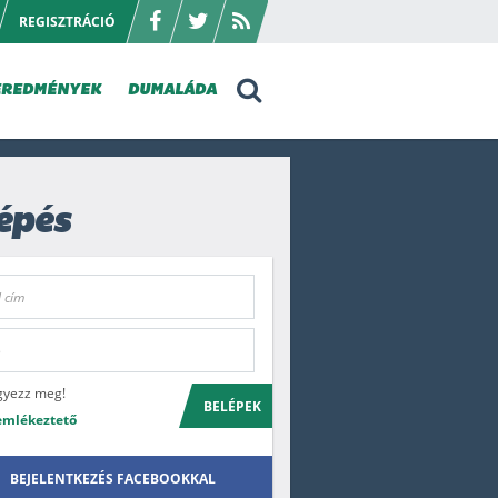
REGISZTRÁCIÓ
EREDMÉNYEK
DUMALÁDA
épés
gyezz meg!
BELÉPEK
emlékeztető
BEJELENTKEZÉS FACEBOOKKAL