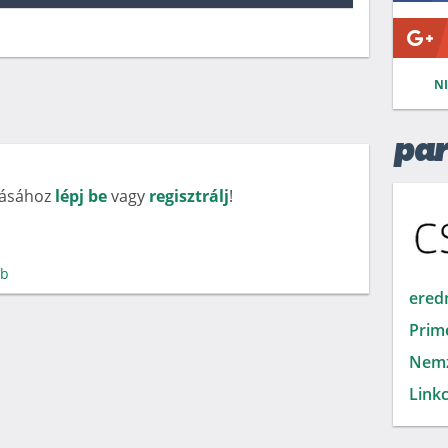
N
par
rásához
lépj be
vagy
regisztrálj
!
bb
ered
Prim
Nemz
Linkc