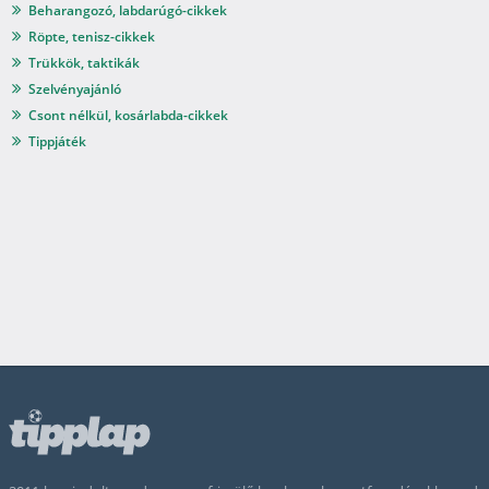
Beharangozó, labdarúgó-cikkek
Röpte, tenisz-cikkek
Trükkök, taktikák
Szelvényajánló
Csont nélkül, kosárlabda-cikkek
Tippjáték