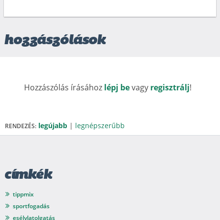
hozzászólások
Hozzászólás írásához
lépj be
vagy
regisztrálj
!
legújabb
|
legnépszerűbb
RENDEZÉS:
címkék
tippmix
sportfogadás
esélylatolgatás