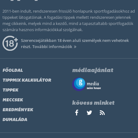
2011-ben indult, rendszeresen frissülő honlapunk sportfogadásokhoz ad
tippeket látogatóinak. A fogadási tippek mellett rendszeresen jelennek
meg cikkeink, melyek mind a kezdő, mind a tapasztaltabb sportfogadók
számára hasznos információkkal szolgálnak.
Szerencsejátékban 18 éven aluli személyek nem vehetnek
részt.
További információk
médiaajánlat
FŐOLDAL
TIPPMIX KALKULÁTOR
TIPPEK
MECCSEK
kövess minket
EREDMÉNYEK
DUMALÁDA