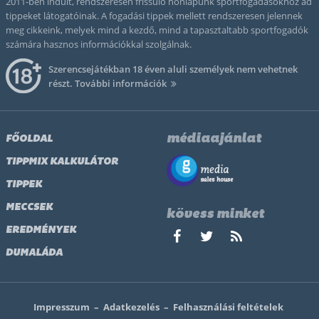
2011-ben indult, rendszeresen frissülő honlapunk sportfogadásokhoz ad
tippeket látogatóinak. A fogadási tippek mellett rendszeresen jelennek
meg cikkeink, melyek mind a kezdő, mind a tapasztaltabb sportfogadók
számára hasznos információkkal szolgálnak.
Szerencsejátékban 18 éven aluli személyek nem vehetnek
részt.
További információk
médiaajánlat
FŐOLDAL
TIPPMIX KALKULÁTOR
TIPPEK
MECCSEK
kövess minket
EREDMÉNYEK
DUMALÁDA
Impresszum
–
Adatkezelés
–
Felhasználási feltételek