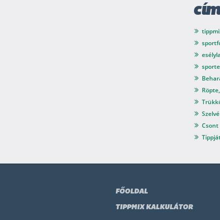
cí
tippmi
sport
esélyl
sport
Behar
Röpte,
Trükkö
Szelvé
Csont 
Tippjá
FŐOLDAL
TIPPMIX KALKULÁTOR