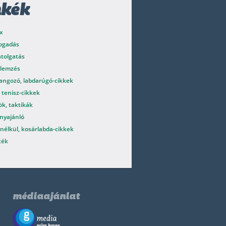
mkék
x
fogadás
atolgatás
elemzés
angozó, labdarúgó-cikkek
 tenisz-cikkek
k, taktikák
nyajánló
nélkül, kosárlabda-cikkek
ték
médiaajánlat