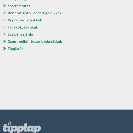
sportelemzés
Beharangozó, labdarúgó-cikkek
Röpte, tenisz-cikkek
Trükkök, taktikák
Szelvényajánló
Csont nélkül, kosárlabda-cikkek
Tippjáték