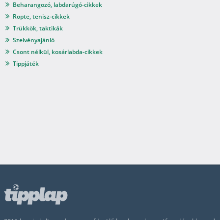
Beharangozó, labdarúgó-cikkek
Röpte, tenisz-cikkek
Trükkök, taktikák
Szelvényajánló
Csont nélkül, kosárlabda-cikkek
Tippjáték