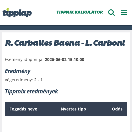
TIPPMIX KALKULÁTOR
R. Carballes Baena - L. Carboni
Esemény időpontja:
2026-06-02 15:10:00
Eredmény
Végeredmény:
2 - 1
Tippmix eredmények
Fogadás neve
Nyertes tipp
Odds