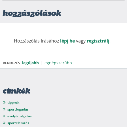
hozzászólások
Hozzászólás írásához
lépj be
vagy
regisztrálj
!
legújabb
|
legnépszerűbb
RENDEZÉS:
címkék
tippmix
sportfogadás
esélylatolgatás
sportelemzés