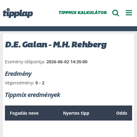
TIPPMIX KALKULÁTOR
D.E. Galan - M.H. Rehberg
Esemény időpontja:
2026-06-02 14:35:00
Eredmény
Végeredmény:
0 - 2
Tippmix eredmények
Fogadás neve
Nyertes tipp
Odds