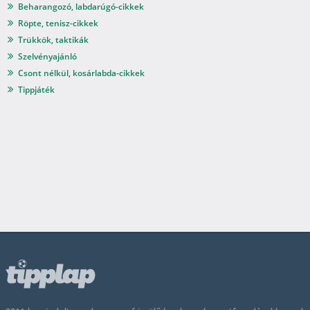
Beharangozó, labdarúgó-cikkek
Röpte, tenisz-cikkek
Trükkök, taktikák
Szelvényajánló
Csont nélkül, kosárlabda-cikkek
Tippjáték