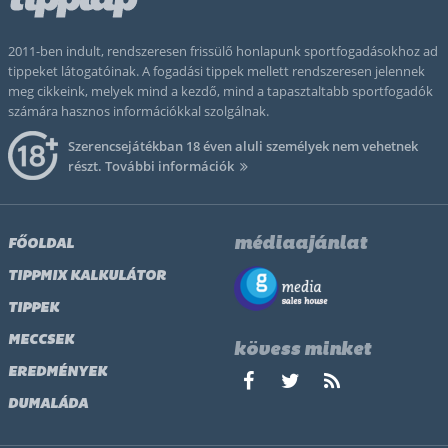
2011-ben indult, rendszeresen frissülő honlapunk sportfogadásokhoz ad
tippeket látogatóinak. A fogadási tippek mellett rendszeresen jelennek
meg cikkeink, melyek mind a kezdő, mind a tapasztaltabb sportfogadók
számára hasznos információkkal szolgálnak.
Szerencsejátékban 18 éven aluli személyek nem vehetnek
részt.
További információk
médiaajánlat
FŐOLDAL
TIPPMIX KALKULÁTOR
TIPPEK
MECCSEK
kövess minket
EREDMÉNYEK
DUMALÁDA