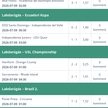
Real Potosi - Academia del Balompie Boliviano
0
3 - 1
1,57
komment
2026-07-09 02:00
Labdarúgás – Ecuadori Kupa
DSD Santo Domingo - Independiente del Valle
0
0 - 2
1,40
komment
2026-07-09 00:30
Independiente Juniors - LDU Quito
0
1 - 1
3,40
komment
2026-07-09 03:00
Labdarúgás – USL Championship
Hartford - Orange County
0
2 - 2
3,25
komment
2026-07-09 01:00
Sacramento - Rhode Island
0
2 - 1
1,91
komment
2026-07-09 04:30
Labdarúgás – Brazil 2.
Ponte Preta - Criciuma
0
1 - 2
1,52
komment
2026-07-09 01:00