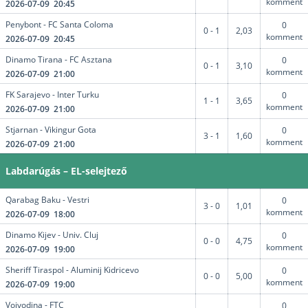
komment
2026-07-09 20:45
Penybont - FC Santa Coloma
0
0 - 1
2,03
komment
2026-07-09 20:45
Dinamo Tirana - FC Asztana
0
0 - 1
3,10
komment
2026-07-09 21:00
FK Sarajevo - Inter Turku
0
1 - 1
3,65
komment
2026-07-09 21:00
Stjarnan - Vikingur Gota
0
3 - 1
1,60
komment
2026-07-09 21:00
Labdarúgás – EL-selejtező
Qarabag Baku - Vestri
0
3 - 0
1,01
komment
2026-07-09 18:00
Dinamo Kijev - Univ. Cluj
0
0 - 0
4,75
komment
2026-07-09 19:00
Sheriff Tiraspol - Aluminij Kidricevo
0
0 - 0
5,00
komment
2026-07-09 19:00
Vojvodina - FTC
0