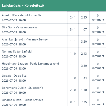
Labdarúgás – KL-selejtező
Atletic d'Escaldes - Mornar Bar
0
2 - 1
2,25
komment
2026-07-09 16:00
Dila Gori - Virtus Acquaviva
0
3 - 1
1,07
komment
2026-07-09 18:00
Alashkert Jereván - Yelimay Semey
0
1 - 1
3,20
komment
2026-07-09 18:00
Nomme Kalju - Linfield
0
1 - 0
2,13
komment
2026-07-09 18:00
Hegelmann Litauen - Paide Linnameeskond
0
1 - 1
3,50
komment
2026-07-09 18:00
Liepaja - Decic Tuzi
0
1 - 0
1,54
komment
2026-07-09 18:00
Bohemians Dublin - St. Joseph's
0
2 - 0
1,10
komment
2026-07-09 19:00
Dinamo Minszk - Sileks Kratovo
0
0 - 1
7,75
komment
2026-07-09 19:00