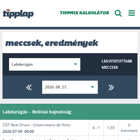
TIPPMIX KALKULÁTOR
meccsek, eredmények
LEGVITATOTTABB
MECCSEK
Labdarúgás – Bolíviai bajnokság
CDT Real Oruro - Universitario de Vinto
0
4 - 1
1,93
komment
2026-07-09 00:00