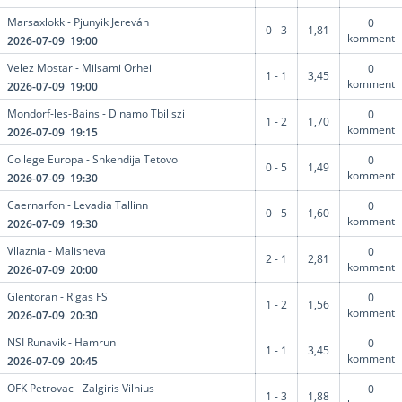
Marsaxlokk - Pjunyik Jereván
0
0 - 3
1,81
komment
2026-07-09 19:00
Velez Mostar - Milsami Orhei
0
1 - 1
3,45
komment
2026-07-09 19:00
Mondorf-les-Bains - Dinamo Tbiliszi
0
1 - 2
1,70
komment
2026-07-09 19:15
College Europa - Shkendija Tetovo
0
0 - 5
1,49
komment
2026-07-09 19:30
Caernarfon - Levadia Tallinn
0
0 - 5
1,60
komment
2026-07-09 19:30
Vllaznia - Malisheva
0
2 - 1
2,81
komment
2026-07-09 20:00
Glentoran - Rigas FS
0
1 - 2
1,56
komment
2026-07-09 20:30
NSI Runavik - Hamrun
0
1 - 1
3,45
komment
2026-07-09 20:45
OFK Petrovac - Zalgiris Vilnius
0
1 - 3
1,88