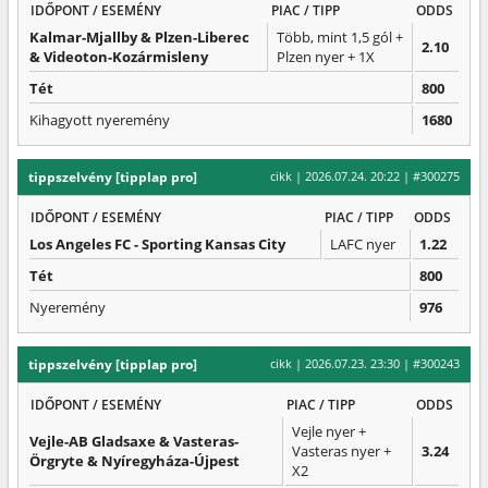
IDŐPONT / ESEMÉNY
PIAC / TIPP
ODDS
Kalmar-Mjallby & Plzen-Liberec
Több, mint 1,5 gól +
2.10
& Videoton-Kozármisleny
Plzen nyer + 1X
Tét
800
Kihagyott nyeremény
1680
tippszelvény [tipplap pro]
cikk | 2026.07.24. 20:22 | #300275
IDŐPONT / ESEMÉNY
PIAC / TIPP
ODDS
Los Angeles FC - Sporting Kansas City
LAFC nyer
1.22
Tét
800
Nyeremény
976
tippszelvény [tipplap pro]
cikk | 2026.07.23. 23:30 | #300243
IDŐPONT / ESEMÉNY
PIAC / TIPP
ODDS
Vejle nyer +
Vejle-AB Gladsaxe & Vasteras-
Vasteras nyer +
3.24
Örgryte & Nyíregyháza-Újpest
X2