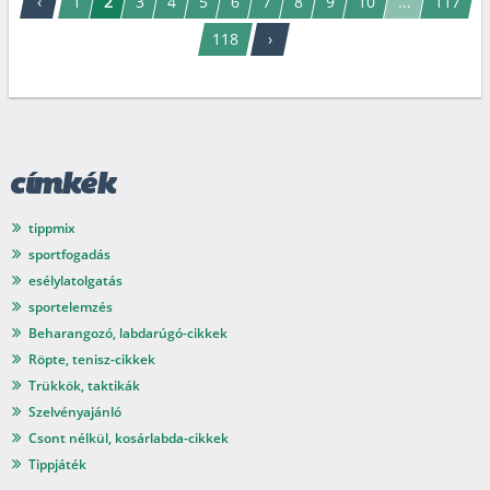
‹
1
2
3
4
5
6
7
8
9
10
...
117
118
›
címkék
tippmix
sportfogadás
esélylatolgatás
sportelemzés
Beharangozó, labdarúgó-cikkek
Röpte, tenisz-cikkek
Trükkök, taktikák
Szelvényajánló
Csont nélkül, kosárlabda-cikkek
Tippjáték