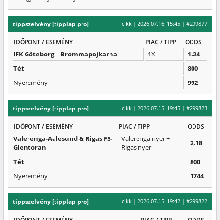
tippszelvény [tipplap pro]
cikk | 2026.07.16. 15:45 | #299877
IDŐPONT / ESEMÉNY
PIAC / TIPP
ODDS
IFK Göteborg – Brommapojkarna
1X
1.24
Tét
800
Nyeremény
992
tippszelvény [tipplap pro]
cikk | 2026.07.15. 19:45 | #299823
IDŐPONT / ESEMÉNY
PIAC / TIPP
ODDS
Valerenga-Aalesund & Rigas FS-
Valerenga nyer +
2.18
Glentoran
Rigas nyer
Tét
800
Nyeremény
1744
tippszelvény [tipplap pro]
cikk | 2026.07.15. 19:42 | #299822
IDŐPONT / ESEMÉNY
PIAC / TIPP
ODDS