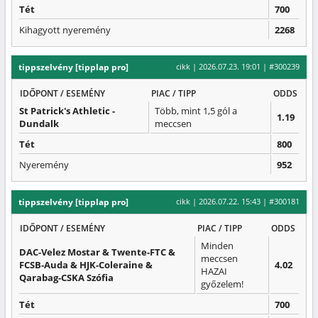
Tét
700
Kihagyott nyeremény
2268
tippszelvény [tipplap pro]
cikk | 2026.07.23. 19:01 | #300239
IDŐPONT / ESEMÉNY
PIAC / TIPP
ODDS
St Patrick's Athletic -
Több, mint 1,5 gól a
1.19
Dundalk
meccsen
Tét
800
Nyeremény
952
tippszelvény [tipplap pro]
cikk | 2026.07.22. 15:43 | #300181
IDŐPONT / ESEMÉNY
PIAC / TIPP
ODDS
Minden
DAC-Velez Mostar & Twente-FTC &
meccsen
FCSB-Auda & HJK-Coleraine &
4.02
HAZAI
Qarabag-CSKA Szófia
győzelem!
Tét
700