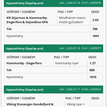
tippszelvény [tipplap pro]
cikk | 2026.07.18. 15:47 | #299978
IDŐPONT / ESEMÉNY
PIAC / TIPP
ODDS
KR-Stjarnan & Hammarby-
Mindhárom meccs
2.63
Degerfors & Vojvodina-OFK
HAZAI győzelem!
Tét
700
Nyeremény
1841
tippszelvény [tipplap pro]
cikk | 2026.07.18. 15:41 | #299977
IDŐPONT / ESEMÉNY
PIAC / TIPP
ODDS
Hammarby - Degerfors
Hammarby nyer
1.27
Tét
800
Nyeremény
1016
tippszelvény [tipplap pro]
cikk | 2026.07.17. 14:38 | #299923
IDŐPONT / ESEMÉNY
PIAC / TIPP
ODDS
Viking Stavanger-Sandefjord &
Viking nyer +