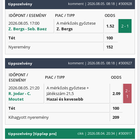
tippszelvény
komment | 2026.08.05. 08:18 | #300928
IDŐPONT / ESEMÉNY
PIAC / TIPP
ODDS
2026.08.05. 17:00
A mérkőzés győztese
1.52
2 - 1
Z. Bergs - Seb. Baez
Z. Bergs
Tét
100
Nyeremény
152
tippszelvény
komment | 2026.08.05. 08:18 | #300927
IDŐPONT /
PIAC / TIPP
ODDS
ESEMÉNY
2026.08.05. 21:20
A mérkőzés győztese +
2 -
R. Jodar - C.
Játékszám 21,5
2.09
1
Moutet
Hazai és kevesebb
Tét
100
Kihagyott nyeremény
209
tippszelvény [tipplap pro]
cikk | 2026.08.04. 20:34 | #300917