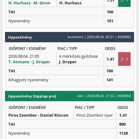
1.51
2 - 1
H. Hurkacz - M. Giron
H. Hurkacz
Tét
100
Nyeremény
151
tippszelvény
komment | 2026.08.04. 05:51 | #300865
IDŐPONT / ESEMÉNY
PIAC / TIPP
ODDS
2026.08.04. 21:05
A mérkőzés győztese
1.41
2 - 1
T. Atmane - J. Draper
J. Draper
Tét
100
Kihagyott nyeremény
141
tippszelvény [tipplap pro]
cikk | 2026.08.03. 21:32 | #300864
IDŐPONT / ESEMÉNY
PIAC / TIPP
ODDS
Piros Zsombor - Daniel Rincon
Piros Zsombor nyer
1.41
Tét
800
Nyeremény
1128