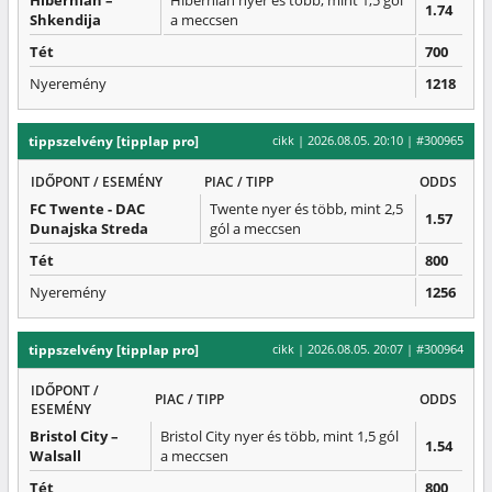
Hibernian –
Hibernian nyer és több, mint 1,5 gól
1.74
Shkendija
a meccsen
Tét
700
Nyeremény
1218
tippszelvény [tipplap pro]
cikk | 2026.08.05. 20:10 | #300965
IDŐPONT / ESEMÉNY
PIAC / TIPP
ODDS
FC Twente - DAC
Twente nyer és több, mint 2,5
1.57
Dunajska Streda
gól a meccsen
Tét
800
Nyeremény
1256
tippszelvény [tipplap pro]
cikk | 2026.08.05. 20:07 | #300964
IDŐPONT /
PIAC / TIPP
ODDS
ESEMÉNY
Bristol City –
Bristol City nyer és több, mint 1,5 gól
1.54
Walsall
a meccsen
Tét
800