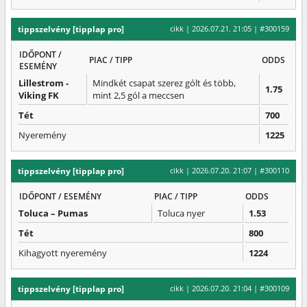
tippszelvény [tipplap pro]
cikk | 2026.07.21. 21:05 | #300159
IDŐPONT /
PIAC / TIPP
ODDS
ESEMÉNY
Lillestrom -
Mindkét csapat szerez gólt és több,
1.75
Viking FK
mint 2,5 gól a meccsen
Tét
700
Nyeremény
1225
tippszelvény [tipplap pro]
cikk | 2026.07.20. 21:07 | #300110
IDŐPONT / ESEMÉNY
PIAC / TIPP
ODDS
Toluca – Pumas
Toluca nyer
1.53
Tét
800
Kihagyott nyeremény
1224
tippszelvény [tipplap pro]
cikk | 2026.07.20. 21:04 | #300109