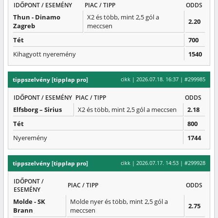
IDŐPONT / ESEMÉNY
PIAC / TIPP
ODDS
Thun - Dinamo
X2 és több, mint 2,5 gól a
2.20
Zagreb
meccsen
Tét
700
Kihagyott nyeremény
1540
tippszelvény [tipplap pro]
cikk | 2026.07.18. 16:37 | #299985
IDŐPONT / ESEMÉNY
PIAC / TIPP
ODDS
Elfsborg – Sirius
X2 és több, mint 2,5 gól a meccsen
2.18
Tét
800
Nyeremény
1744
tippszelvény [tipplap pro]
cikk | 2026.07.17. 14:53 | #299928
IDŐPONT /
PIAC / TIPP
ODDS
ESEMÉNY
Molde - SK
Molde nyer és több, mint 2,5 gól a
2.75
Brann
meccsen