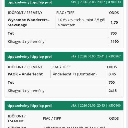
tippszelvény [tipplap pro]
cikk | 2026.08.06. 20:07 | #301030
IDŐPONT / ESEMÉNY
PIAC / TIPP
ODDS
Wycombe Wanderers -
1X és kevesebb, mint 3,5 gól
1.70
Stevenage
a meccsen
Tét
700
Kihagyott nyeremény
1190
tippszelvény [tipplap pro]
cikk | 2026.08.05. 20:41 | #300967
IDŐPONT / ESEMÉNY
PIAC / TIPP
ODDS
PAOK – Anderlecht
Anderlecht +1 (Döntetlen)
3.45
Tét
700
Kihagyott nyeremény
2415
tippszelvény [tipplap pro]
cikk | 2026.08.05. 20:13 | #300966
IDŐPONT /
PIAC / TIPP
ODDS
ESEMÉNY