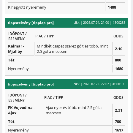
Kihagyott nyeremény
1488
tippszelvény [tipplap pro]
cikk | 2026.07.24. 21:00 | #300283
IDŐPONT /
PIAC / TIPP
ODDS
ESEMÉNY
Kalmar -
Mindkét csapat szerez gólt és több, mint
2.10
Mjallby
2,5 gól a meccsen
Tét
800
Nyeremény
1680
tippszelvény [tipplap pro]
cikk | 2026.07.22. 22:02 | #300190
IDŐPONT /
PIAC / TIPP
ODDS
ESEMÉNY
FK Vojvodina –
Ajax nyer és több, mint 2,5 gól a
2.31
Ajax
meccsen
Tét
700
Nyeremény
1617