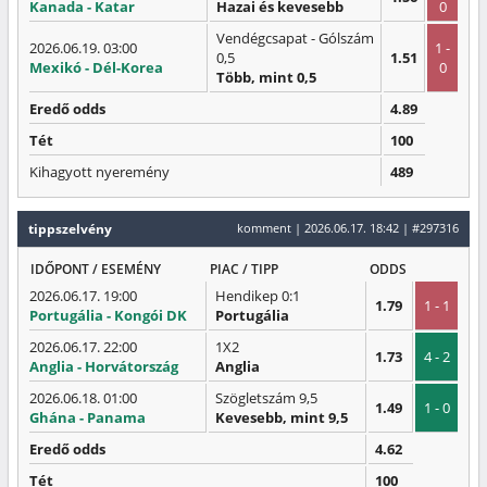
Kanada - Katar
Hazai és kevesebb
0
Vendégcsapat - Gólszám
2026.06.19. 03:00
1 -
0,5
1.51
Mexikó - Dél-Korea
0
Több, mint 0,5
Eredő odds
4.89
Tét
100
Kihagyott nyeremény
489
tippszelvény
komment | 2026.06.17. 18:42 | #297316
IDŐPONT / ESEMÉNY
PIAC / TIPP
ODDS
2026.06.17. 19:00
Hendikep 0:1
1.79
1 - 1
Portugália - Kongói DK
Portugália
2026.06.17. 22:00
1X2
1.73
4 - 2
Anglia - Horvátország
Anglia
2026.06.18. 01:00
Szögletszám 9,5
1.49
1 - 0
Ghána - Panama
Kevesebb, mint 9,5
Eredő odds
4.62
Tét
100