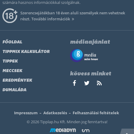
számára hasznos információkkal szolgálnak.
Szerencsejátékban 18 éven aluli személyek nem vehetnek
részt.
További információk
médiaajánlat
FŐOLDAL
TIPPMIX KALKULÁTOR
TIPPEK
MECCSEK
kövess minket
EREDMÉNYEK
DUMALÁDA
Impresszum
–
Adatkezelés
–
Felhasználási feltételek
© 2026 Tipplap.hu Kft. Minden jog fenntartva!