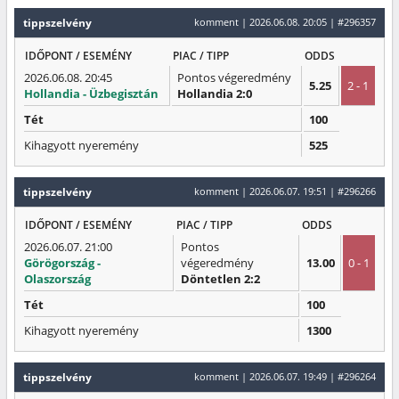
tippszelvény
komment | 2026.06.08. 20:05 | #296357
IDŐPONT / ESEMÉNY
PIAC / TIPP
ODDS
2026.06.08. 20:45
Pontos végeredmény
5.25
2 - 1
Hollandia - Üzbegisztán
Hollandia 2:0
Tét
100
Kihagyott nyeremény
525
tippszelvény
komment | 2026.06.07. 19:51 | #296266
IDŐPONT / ESEMÉNY
PIAC / TIPP
ODDS
2026.06.07. 21:00
Pontos
Görögország -
végeredmény
13.00
0 - 1
Olaszország
Döntetlen 2:2
Tét
100
Kihagyott nyeremény
1300
tippszelvény
komment | 2026.06.07. 19:49 | #296264