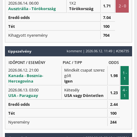
2026.06.14. 06:00
1X2
1.71
2 - 0
Ausztrália - Törökország
Törökország
Eredő odds
7.04
Tét
100
Kihagyott nyeremény
704
tippszelvény
komment | 2026.06.12. 11:49 | #296735
IDŐPONT / ESEMÉNY
PIAC / TIPP
ODDS
2026.06.12. 21:00
Mindkét csapat szerez
1 -
Kanada - Bosznia-
gólt
1.98
1
Hercegovina
Igen
2026.06.13. 03:00
Kétesély
4 -
1.23
USA - Paraguay
USA vagy Döntetlen
1
Eredő odds
2.44
Tét
100
Nyeremény
244