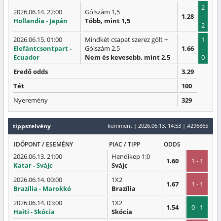
2
2026.06.14. 22:00
Gólszám 1,5
1.28
-
Hollandia - Japán
Több, mint 1,5
2
2026.06.15. 01:00
Mindkét csapat szerez gólt +
1
Elefántcsontpart -
Gólszám 2,5
1.66
-
Ecuador
Nem és kevesebb, mint 2,5
0
Eredő odds
3.29
Tét
100
Nyeremény
329
tippszelvény
komment | 2026.06.13. 14:53 | #296865
IDŐPONT / ESEMÉNY
PIAC / TIPP
ODDS
2026.06.13. 21:00
Hendikep 1:0
1.60
1 - 1
Katar - Svájc
Svájc
2026.06.14. 00:00
1X2
1.67
1 - 1
Brazília - Marokkó
Brazília
2026.06.14. 03:00
1X2
1.54
0 - 1
Haiti - Skócia
Skócia