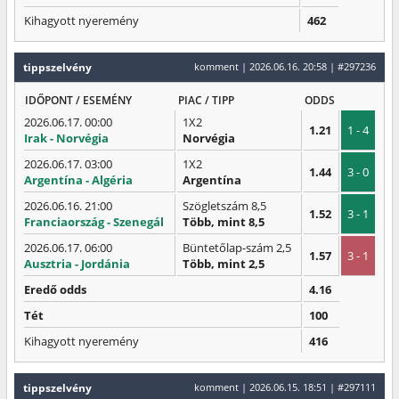
Kihagyott nyeremény
462
tippszelvény
komment | 2026.06.16. 20:58 | #297236
IDŐPONT / ESEMÉNY
PIAC / TIPP
ODDS
2026.06.17. 00:00
1X2
1.21
1 - 4
Irak - Norvégia
Norvégia
2026.06.17. 03:00
1X2
1.44
3 - 0
Argentína - Algéria
Argentína
2026.06.16. 21:00
Szögletszám 8,5
1.52
3 - 1
Franciaország - Szenegál
Több, mint 8,5
2026.06.17. 06:00
Büntetőlap-szám 2,5
1.57
3 - 1
Ausztria - Jordánia
Több, mint 2,5
Eredő odds
4.16
Tét
100
Kihagyott nyeremény
416
tippszelvény
komment | 2026.06.15. 18:51 | #297111