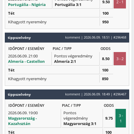
9.50
2 - 1
Portugália - Nigéria
Portugália 3:1
Tét
100
Kihagyott nyeremény
950
tippszelvény
komment | 2026.06.09. 18:51 | #296468
IDŐPONT / ESEMÉNY
PIAC / TIPP
ODDS
2026.06.09. 21:00
Pontos végeredmény
8.50
3 - 2
Almería - Castellon
Almería 2:1
Tét
100
Kihagyott nyeremény
850
tippszelvény
komment | 2026.06.09. 18:49 | #296467
IDŐPONT / ESEMÉNY
PIAC / TIPP
ODDS
2026.06.09. 19:00
Pontos
3 -
Magyarország -
végeredmény
9.75
1
Kazahsztán
Magyarország 3:1
Tét
100