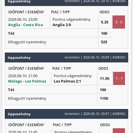
tippszelvény
komment | 2026.06.10. 20:16 | #296564
IDŐPONT / ESEMÉNY
PIAC / TIPP
ODDS
2026.06.10. 23:00
Pontos végeredmény
5.25
3 - 0
Anglia - Costa Rica
Anglia 2:0
Tét
100
Kihagyott nyeremény
525
tippszelvény
komment | 2026.06.10. 20:09 | #296563
IDŐPONT / ESEMÉNY
PIAC / TIPP
ODDS
2026.06.10. 21:00
Pontos végeredmény
11.50
1 - 1
Malaga - Las Palmas
Las Palmas 2:1
Tét
100
Kihagyott nyeremény
1150
tippszelvény
komment | 2026.06.10. 20:07 | #296562
IDŐPONT / ESEMÉNY
PIAC / TIPP
ODDS
2026.06.10. 21:45
Pontos végeredmény