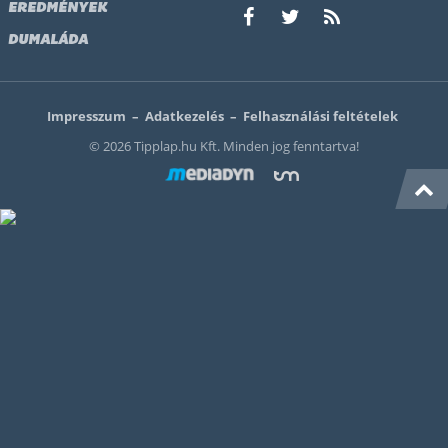
EREDMÉNYEK
DUMALÁDA
Impresszum
–
Adatkezelés
–
Felhasználási feltételek
© 2026 Tipplap.hu Kft. Minden jog fenntartva!