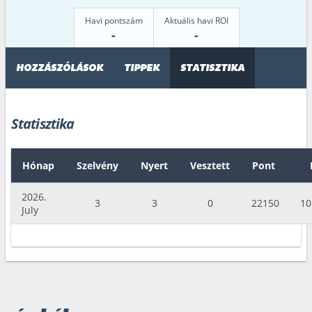
Havi pontszám
Aktuális havi ROI
-
-
HOZZÁSZÓLÁSOK
TIPPEK
STATISZTIKA
Statisztika
Hónap
Szelvény
Nyert
Vesztett
Pont
2026.
3
3
0
22150
10
July