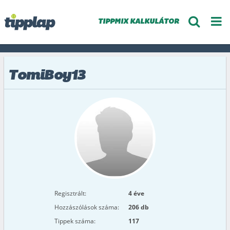
TIPPMIX KALKULÁTOR
TomiBoy13
Regisztrált:
4 éve
Hozzászólások száma:
206 db
Tippek száma:
117