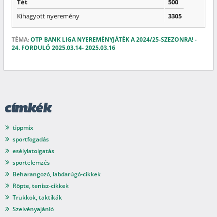
Tét
500
Kihagyott nyeremény
3305
TÉMA:
OTP BANK LIGA NYEREMÉNYJÁTÉK A 2024/25-SZEZONRA! -
24. FORDULÓ 2025.03.14- 2025.03.16
címkék
tippmix
sportfogadás
esélylatolgatás
sportelemzés
Beharangozó, labdarúgó-cikkek
Röpte, tenisz-cikkek
Trükkök, taktikák
Szelvényajánló