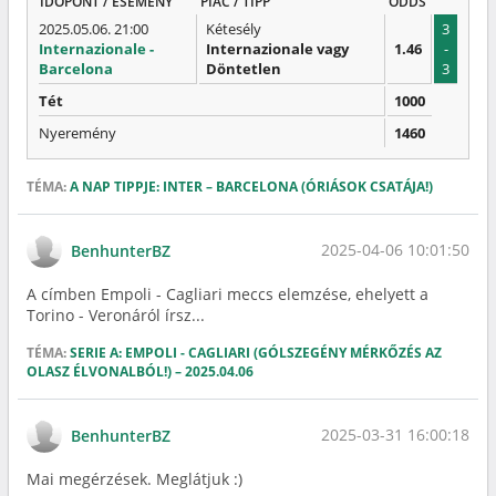
IDŐPONT / ESEMÉNY
PIAC / TIPP
ODDS
2025.05.06. 21:00
Kétesély
3
Internazionale -
Internazionale vagy
1.46
-
Barcelona
Döntetlen
3
Tét
1000
Nyeremény
1460
TÉMA:
A NAP TIPPJE: INTER – BARCELONA (ÓRIÁSOK CSATÁJA!)
2025-04-06 10:01:50
BenhunterBZ
A címben Empoli - Cagliari meccs elemzése, ehelyett a
Torino - Veronáról írsz...
TÉMA:
SERIE A: EMPOLI - CAGLIARI (GÓLSZEGÉNY MÉRKŐZÉS AZ
OLASZ ÉLVONALBÓL!) – 2025.04.06
2025-03-31 16:00:18
BenhunterBZ
Mai megérzések. Meglátjuk :)