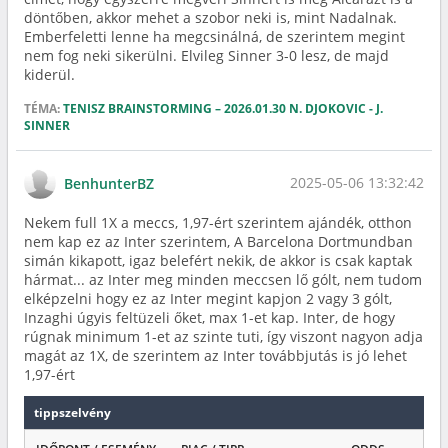
döntőben, akkor mehet a szobor neki is, mint Nadalnak.
Emberfeletti lenne ha megcsinálná, de szerintem megint
nem fog neki sikerülni. Elvileg Sinner 3-0 lesz, de majd
kiderül.
TÉMA:
TENISZ BRAINSTORMING – 2026.01.30 N. DJOKOVIC - J.
SINNER
2025-05-06 13:32:42
BenhunterBZ
Nekem full 1X a meccs, 1,97-ért szerintem ajándék, otthon
nem kap ez az Inter szerintem, A Barcelona Dortmundban
simán kikapott, igaz belefért nekik, de akkor is csak kaptak
hármat... az Inter meg minden meccsen lő gólt, nem tudom
elképzelni hogy ez az Inter megint kapjon 2 vagy 3 gólt,
Inzaghi úgyis feltüzeli őket, max 1-et kap. Inter, de hogy
rúgnak minimum 1-et az szinte tuti, így viszont nagyon adja
magát az 1X, de szerintem az Inter továbbjutás is jó lehet
1,97-ért
tippszelvény