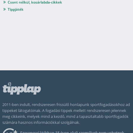
Csont nélkül, kosárlabda-cikkek
Tippjáték
2011-ben indult, rendszeresen frissülő honlapunk sportfogadásokhoz ad
tippeket látogatóinak. A fogadási tippek mellett rendszeresen jelennek
meg cikkeink, melyek mind a kezdő, mind a tapasztaltabb sportfogadók
számára hasznos információkkal szolgálnak.
Szerencsejátékban 18 éven aluli személyek nem vehetnek