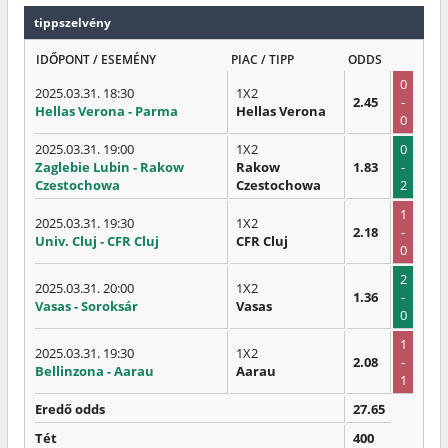
tippszelvény
IDŐPONT / ESEMÉNY
PIAC / TIPP
ODDS
0
2025.03.31. 18:30
1X2
2.45
-
Hellas Verona - Parma
Hellas Verona
0
2025.03.31. 19:00
1X2
0
Zaglebie Lubin - Rakow
Rakow
1.83
-
Czestochowa
Czestochowa
2
1
2025.03.31. 19:30
1X2
2.18
-
Univ. Cluj - CFR Cluj
CFR Cluj
0
2
2025.03.31. 20:00
1X2
1.36
-
Vasas - Soroksár
Vasas
0
1
2025.03.31. 19:30
1X2
2.08
-
Bellinzona - Aarau
Aarau
1
Eredő odds
27.65
Tét
400