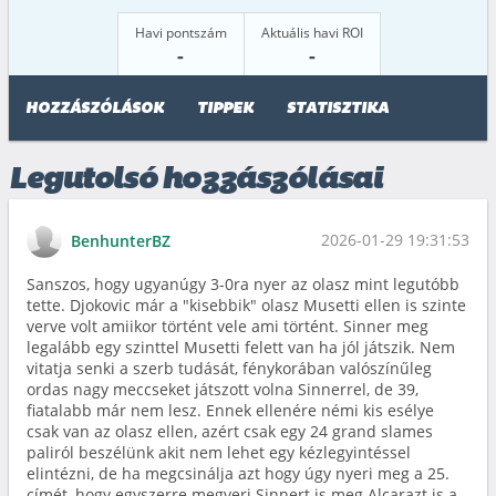
Havi pontszám
Aktuális havi ROI
-
-
HOZZÁSZÓLÁSOK
TIPPEK
STATISZTIKA
Legutolsó hozzászólásai
2026-01-29 19:31:53
BenhunterBZ
Sanszos, hogy ugyanúgy 3-0ra nyer az olasz mint legutóbb
tette. Djokovic már a "kisebbik" olasz Musetti ellen is szinte
verve volt amiikor történt vele ami történt. Sinner meg
legalább egy szinttel Musetti felett van ha jól játszik. Nem
vitatja senki a szerb tudását, fénykorában valószínűleg
ordas nagy meccseket játszott volna Sinnerrel, de 39,
fiatalabb már nem lesz. Ennek ellenére némi kis esélye
csak van az olasz ellen, azért csak egy 24 grand slames
paliról beszélünk akit nem lehet egy kézlegyintéssel
elintézni, de ha megcsinálja azt hogy úgy nyeri meg a 25.
címét, hogy egyszerre megveri Sinnert is meg Alcarazt is a