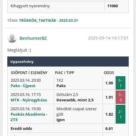
Kihagyott nyeremény
11060
TÉMA:
TRÜKKÖK, TAKTIKÁK - 2025.03.31
2025-03-14 14:17:01
BenhunterBZ
Meglátjuk :)
tippszelvény
IDŐPONT / ESEMÉNY
PIAC / TIPP
ODDS
2025.03.14. 20:30
1X2
6 -
1.90
Paks - Újpest
Paks
1
2025.03.16. 17:15
Gólszám 2,5
3 -
1.91
MTK - Nyíregyháza
Kevesebb, mint 2,5
0
2025.03.16. 19:30
Mindkét csapat szerez
2 -
Puskás Akadémia -
gólt
1.82
1
ZTE
Igen
Eredő odds
6.61