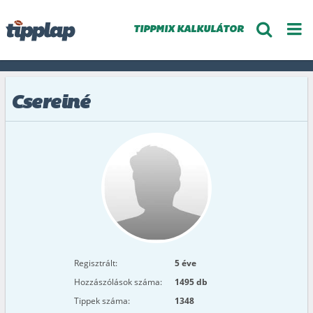
TIPPMIX KALKULÁTOR
Csereiné
Regisztrált:
5 éve
Hozzászólások száma:
1495 db
Tippek száma:
1348