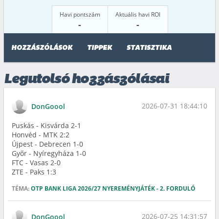
Havi pontszám
Aktuális havi ROI
-
-
HOZZÁSZÓLÁSOK
TIPPEK
STATISZTIKA
Legutolsó hozzászólásai
2026-07-31 18:44:10
DonGoool
Puskás - Kisvárda 2-1
Honvéd - MTK 2:2
Újpest - Debrecen 1-0
Győr - Nyíregyháza 1-0
FTC - Vasas 2-0
ZTE - Paks 1:3
TÉMA:
OTP BANK LIGA 2026/27 NYEREMÉNYJÁTÉK - 2. FORDULÓ
2026-07-25 14:31:57
DonGoool