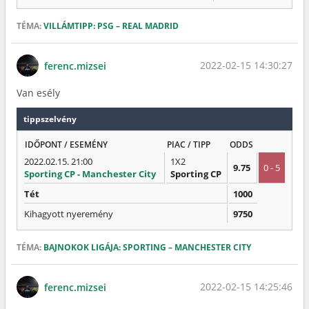
TÉMA:
VILLÁMTIPP: PSG – REAL MADRID
2022-02-15 14:30:27
ferenc.mizsei
Van esély
tippszelvény
IDŐPONT / ESEMÉNY
PIAC / TIPP
ODDS
2022.02.15. 21:00
1X2
9.75
0 - 5
Sporting CP - Manchester City
Sporting CP
Tét
1000
Kihagyott nyeremény
9750
TÉMA:
BAJNOKOK LIGÁJA: SPORTING – MANCHESTER CITY
2022-02-15 14:25:46
ferenc.mizsei