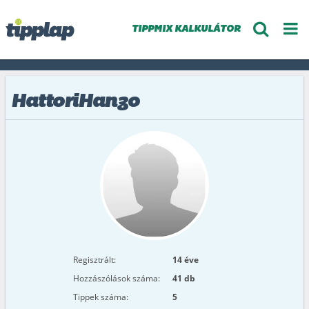
TIPPMIX KALKULÁTOR
HattoriHanzo
Regisztrált:
14 éve
Hozzászólások száma:
41 db
Tippek száma:
5