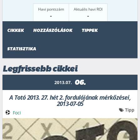
Havi pontszám
Aktuális havi ROI
-
-
CIKKEK
HOZZÁSZÓLÁSOK
TIPPEK
STATISZTIKA
Legfrissebb cikkei
06.
2013.07.
A Totó 2013. 27. hét 2. fordulójának mérkőzései,
2013-07-05
Tipp
Foci