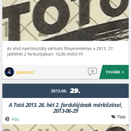
Az első nyerőosztály várható főnyereménye a 2013. 27.
játékhét 2 fordulójában: 10,00 millió Ft!
0
junkuncz
TOVÁBB
29.
2013.06.
A Totó 2013. 26. hét 2. fordulójának mérkőzései,
2013-06-29
Tipp
Foci