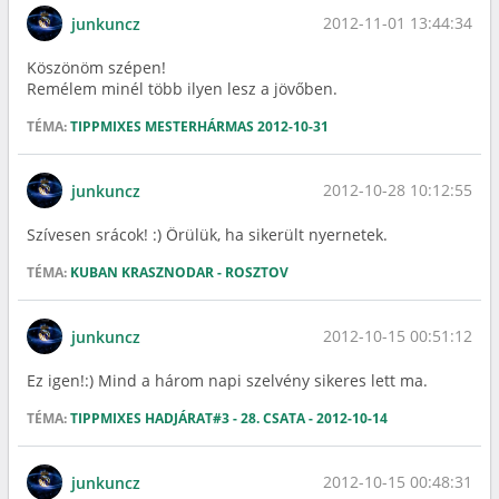
2012-11-01 13:44:34
junkuncz
Köszönöm szépen!
Remélem minél több ilyen lesz a jövőben.
TÉMA:
TIPPMIXES MESTERHÁRMAS 2012-10-31
2012-10-28 10:12:55
junkuncz
Szívesen srácok! :) Örülük, ha sikerült nyernetek.
TÉMA:
KUBAN KRASZNODAR - ROSZTOV
2012-10-15 00:51:12
junkuncz
Ez igen!:) Mind a három napi szelvény sikeres lett ma.
TÉMA:
TIPPMIXES HADJÁRAT#3 - 28. CSATA - 2012-10-14
2012-10-15 00:48:31
junkuncz