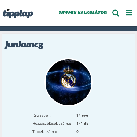
TIPPMIX KALKULÁTOR
junkuncz
Regisztrált:
14 éve
Hozzászólások száma:
141 db
Tippek száma:
0