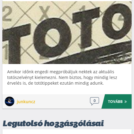
Amikor időnk engedi megpróbáljuk nektek az aktuális
totószelvényt kielemezni. Nem biztos, hogy mindig lesz
érvelés is, de totótippeket ezután mindig adunk.
0
junkuncz
TOVÁBB
Legutolsó hozzászólásai