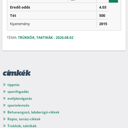
Eredő odds
4.03
Tét
500
Nyeremény
2015
TÉMA:
TRÜKKÖK, TAKTIKÁK - 2026.08.02
címkék
tippmix
sportfogadás
esélylatolgatás
sportelemzés
Beharangozó, labdarúgó-cikkek
Röpte, tenisz-cikkek
Trükkök, taktikák