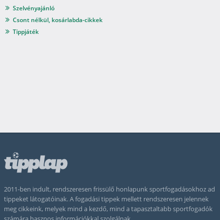
Szelvényajánló
Csont nélkül, kosárlabda-cikkek
Tippjáték
2011-ben indult, rendszeresen frissülő honlapunk sportfogadásokhoz ad
tippeket látogatóinak. A fogadási tippek mellett rendszeresen jelennek
meg cikkeink, melyek mind a kezdő, mind a tapasztaltabb sportfogadók
számára hasznos információkkal szolgálnak.