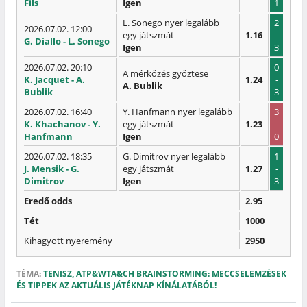
Fils
Igen
1
L. Sonego nyer legalább
2
2026.07.02. 12:00
egy játszmát
1.16
-
G. Diallo - L. Sonego
Igen
3
2026.07.02. 20:10
0
A mérkőzés győztese
K. Jacquet - A.
1.24
-
A. Bublik
Bublik
3
2026.07.02. 16:40
Y. Hanfmann nyer legalább
3
K. Khachanov - Y.
egy játszmát
1.23
-
Hanfmann
Igen
0
2026.07.02. 18:35
G. Dimitrov nyer legalább
1
J. Mensik - G.
egy játszmát
1.27
-
Dimitrov
Igen
3
Eredő odds
2.95
Tét
1000
Kihagyott nyeremény
2950
TÉMA:
TENISZ, ATP&WTA&CH BRAINSTORMING: MECCSELEMZÉSEK
ÉS TIPPEK AZ AKTUÁLIS JÁTÉKNAP KÍNÁLATÁBÓL!