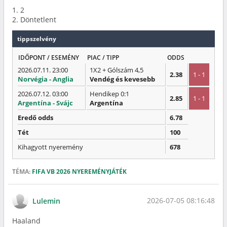
1. 2
2. Döntetlent
tippszelvény
IDŐPONT / ESEMÉNY
PIAC / TIPP
ODDS
2026.07.11. 23:00
1X2 + Gólszám 4,5
2.38
1 - 1
Norvégia - Anglia
Vendég és kevesebb
2026.07.12. 03:00
Hendikep 0:1
2.85
1 - 1
Argentína - Svájc
Argentína
Eredő odds
6.78
Tét
100
Kihagyott nyeremény
678
TÉMA:
FIFA VB 2026 NYEREMÉNYJÁTÉK
2026-07-05 08:16:48
Lulemin
Haaland