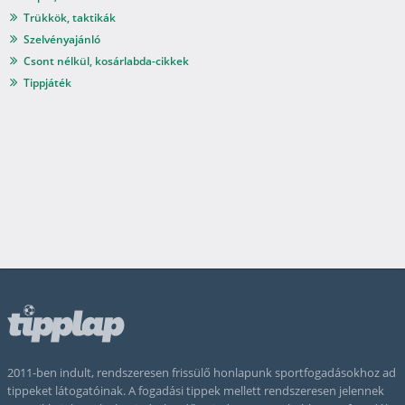
Trükkök, taktikák
Szelvényajánló
Csont nélkül, kosárlabda-cikkek
Tippjáték
2011-ben indult, rendszeresen frissülő honlapunk sportfogadásokhoz ad
tippeket látogatóinak. A fogadási tippek mellett rendszeresen jelennek