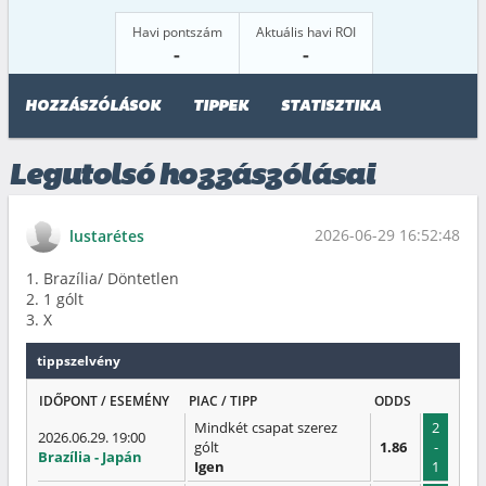
Havi pontszám
Aktuális havi ROI
-
-
HOZZÁSZÓLÁSOK
TIPPEK
STATISZTIKA
Legutolsó hozzászólásai
2026-06-29 16:52:48
lustarétes
1. Brazília/ Döntetlen
2. 1 gólt
3. X
tippszelvény
IDŐPONT / ESEMÉNY
PIAC / TIPP
ODDS
Mindkét csapat szerez
2
2026.06.29. 19:00
gólt
1.86
-
Brazília - Japán
Igen
1