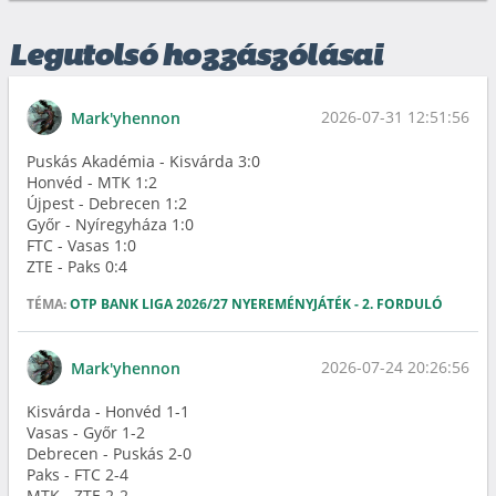
Legutolsó hozzászólásai
2026-07-31 12:51:56
Mark'yhennon
Puskás Akadémia - Kisvárda 3:0
Honvéd - MTK 1:2
Újpest - Debrecen 1:2
Győr - Nyíregyháza 1:0
FTC - Vasas 1:0
ZTE - Paks 0:4
TÉMA:
OTP BANK LIGA 2026/27 NYEREMÉNYJÁTÉK - 2. FORDULÓ
2026-07-24 20:26:56
Mark'yhennon
Kisvárda - Honvéd 1-1
Vasas - Győr 1-2
Debrecen - Puskás 2-0
Paks - FTC 2-4
MTK - ZTE 2-2