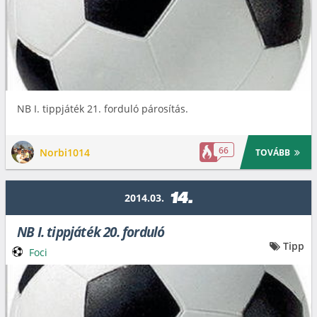
NB I. tippjáték 21. forduló párosítás.
66
Norbi1014
TOVÁBB
14.
2014.03.
NB I. tippjáték 20. forduló
Tipp
Foci