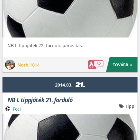
NB I. tippjáték 22. forduló párosítás.
62
Norbi1014
TOVÁBB
21.
2014.03.
NB I. tippjáték 21. forduló
Tipp
Foci