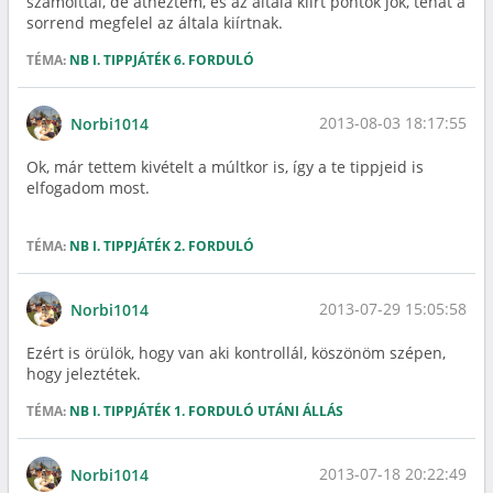
számolttal, de átnéztem, és az általa kiírt pontok jók, tehát a
sorrend megfelel az általa kiírtnak.
TÉMA:
NB I. TIPPJÁTÉK 6. FORDULÓ
2013-08-03 18:17:55
Norbi1014
Ok, már tettem kivételt a múltkor is, így a te tippjeid is
elfogadom most.
TÉMA:
NB I. TIPPJÁTÉK 2. FORDULÓ
2013-07-29 15:05:58
Norbi1014
Ezért is örülök, hogy van aki kontrollál, köszönöm szépen,
hogy jeleztétek.
TÉMA:
NB I. TIPPJÁTÉK 1. FORDULÓ UTÁNI ÁLLÁS
2013-07-18 20:22:49
Norbi1014