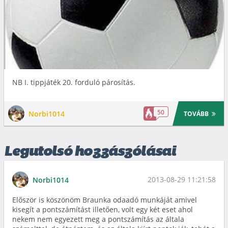
NB I. tippjáték 20. forduló párosítás.
50
Norbi1014
TOVÁBB
Legutolsó hozzászólásai
2013-08-29 11:21:58
Norbi1014
Először is köszönöm Braunka odaadó munkáját amivel
kisegít a pontszámítást illetően, volt egy két eset ahol
nekem nem egyezett meg a pontszámítás az általa