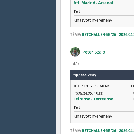
Atl. Madrid - Arsenal
Tét
Kihagyott nyeremény
TÉMA:
BETCHALLENGE '26 - 2026.04.
Peter Szalo
talán
tippszelvény
IDŐPONT / ESEMÉNY
P
2026.04.28. 19:00
Feirense - Torreense
Tét
Kihagyott nyeremény
TÉMA:
BETCHALLENGE '26 - 2026.04.