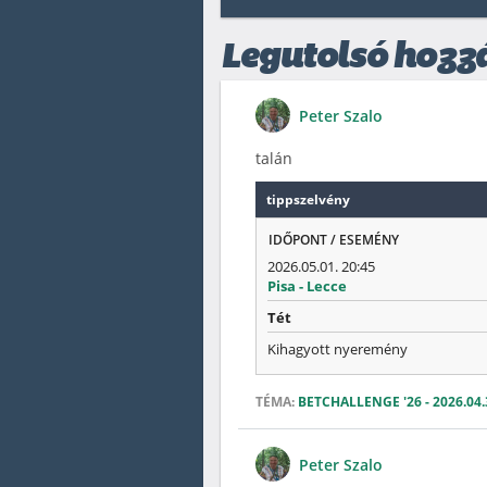
Legutolsó hozz
Peter Szalo
talán
tippszelvény
IDŐPONT / ESEMÉNY
2026.05.01. 20:45
Pisa - Lecce
Tét
Kihagyott nyeremény
TÉMA:
BETCHALLENGE '26 - 2026.04.
Peter Szalo