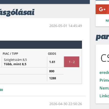
ászólásai
N
2026-05-01 14:45:49
par
PIAC / TIPP
ODDS
Szögletszám 8,5
1.61
1 - 2
Több, mint 8,5
800
ered
1288
Prim
Nemz
30
Linkc
2026-04-30 22:50:26