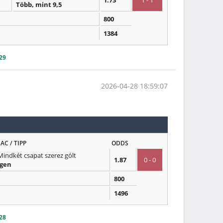
1.73
1 - 1
Több, mint 9,5
800
1384
29
2026-04-28 18:59:07
IAC / TIPP
ODDS
Mindkét csapat szerez gólt
1.87
0 - 0
Igen
800
1496
28