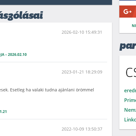
ászólásai
N
2026-02-10 15:49:31
par
A – 2026.02.10
2023-01-21 18:29:09
resek. Esetleg ha valaki tudna ajánlani örömmel
ered
Prim
Nemz
1.21
Linkc
2022-10-09 13:50:37