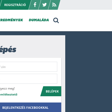
REGISZTRÁCIÓ
EREDMÉNYEK
DUMALÁDA
épés
gyezz meg!
BELÉPEK
emlékeztető
BEJELENTKEZÉS FACEBOOKKAL