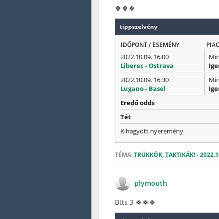
🍀🍀🍀
tippszelvény
IDŐPONT / ESEMÉNY
PIAC
2022.10.09. 16:00
Min
Liberec - Ostrava
Ige
2022.10.09. 16:30
Min
Lugano - Basel
Ige
Eredő odds
Tét
Kihagyott nyeremény
TÉMA:
TRÜKKÖK, TAKTIKÁK! - 2022.1
plymouth
Btts 3 🍀🍀🍀