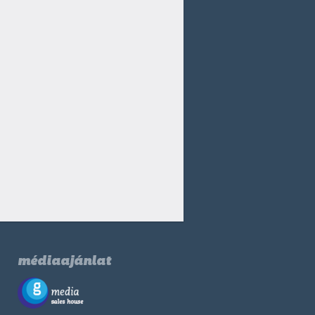
médiaajánlat