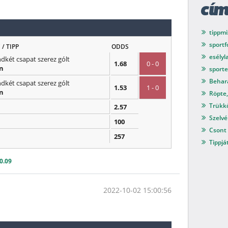
cí
tippmi
sport
 / TIPP
ODDS
esélyl
dkét csapat szerez gólt
1.68
0 - 0
n
sport
Behar
dkét csapat szerez gólt
1.53
1 - 0
n
Röpte,
Trükkö
2.57
Szelvé
100
Csont 
257
Tippjá
0.09
2022-10-02 15:00:56