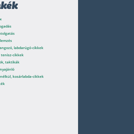
mkék
x
fogadás
atolgatás
elemzés
angozó, labdarúgó-cikkek
 tenisz-cikkek
k, taktikák
nyajánló
nélkül, kosárlabda-cikkek
ték