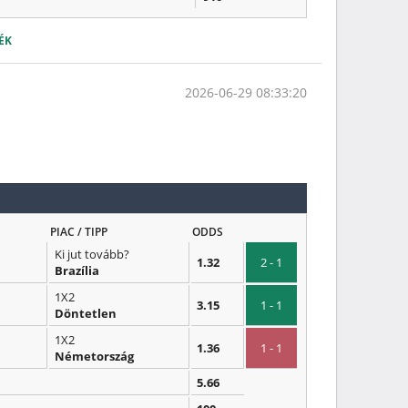
ÉK
2026-06-29 08:33:20
PIAC / TIPP
ODDS
Ki jut tovább?
1.32
2 - 1
Brazília
1X2
3.15
1 - 1
Döntetlen
1X2
1.36
1 - 1
Németország
5.66