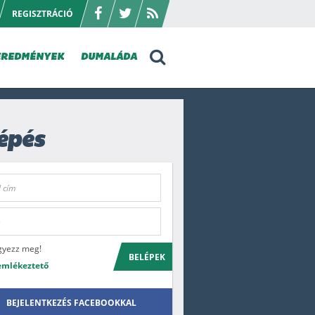
REGISZTRÁCIÓ
EREDMÉNYEK
DUMALÁDA
épés
gyezz meg!
BELÉPEK
emlékeztető
BEJELENTKEZÉS FACEBOOKKAL