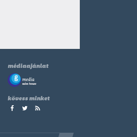
médiaajánlat
kövess minket