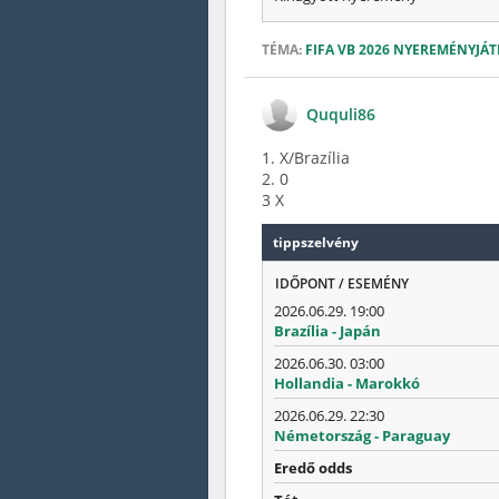
TÉMA:
FIFA VB 2026 NYEREMÉNYJÁT
Ququli86
1. X/Brazília
2. 0
3 X
tippszelvény
IDŐPONT / ESEMÉNY
2026.06.29. 19:00
Brazília - Japán
2026.06.30. 03:00
Hollandia - Marokkó
2026.06.29. 22:30
Németország - Paraguay
Eredő odds