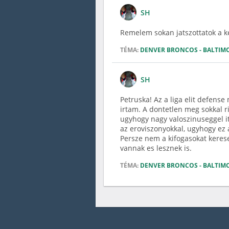
SH
Remelem sokan jatszottatok a ke
TÉMA:
DENVER BRONCOS - BALTIMOR
SH
Petruska! Az a liga elit defens
irtam. A dontetlen meg sokkal r
ugyhogy nagy valoszinuseggel it
az eroviszonyokkal, ugyhogy ez a
Persze nem a kifogasokat kere
vannak es lesznek is.
TÉMA:
DENVER BRONCOS - BALTIMOR