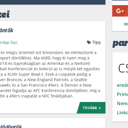
kei
N
döntők
par
Tipp
rikai foci
 és mégis örömteli ezt kimondani, de elérkeztünk a
oport döntőkhöz. Ma eldől, hogy ki nyeri meg a
/14-es bajnokságban az Amerikai-és a Nemzeti
ball Konferenciát és kiderül az is melyik két együttes
za a XLVIII Super Bowl-t. Ezek a csapatok pedig a
er Broncos, a New England Patriots, a Seattle
ered
awks és a San Francisco 49ers. A Denver a New
andet fogadja az AFC Konferencia döntőjében, míg a
Prim
tle a 49ers csapatát a NFC fináléjában.
Nemz
TOVÁBB
Linkc
elődöntők