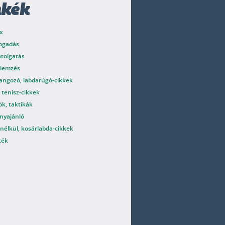
mkék
x
fogadás
atolgatás
elemzés
angozó, labdarúgó-cikkek
 tenisz-cikkek
k, taktikák
nyajánló
nélkül, kosárlabda-cikkek
ték