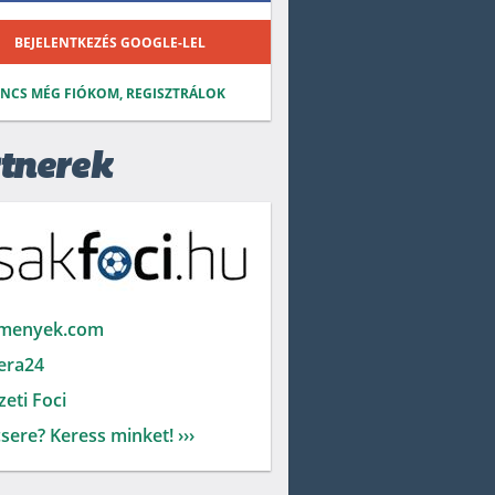
BEJELENTKEZÉS GOOGLE-LEL
INCS MÉG FIÓKOM, REGISZTRÁLOK
tnerek
menyek.com
era24
eti Foci
sere? Keress minket! ›››