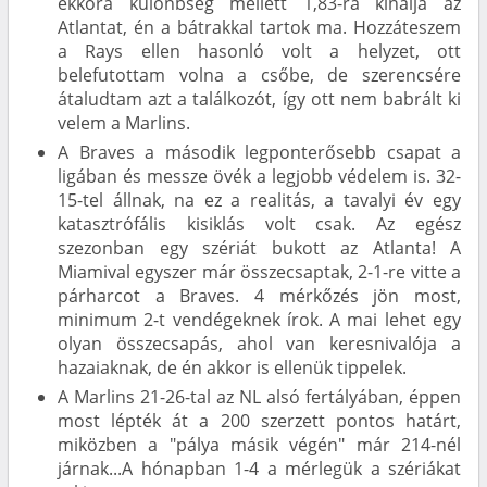
ekkora különbség mellett 1,83-ra kínálja az
Atlantat, én a bátrakkal tartok ma. Hozzáteszem
a Rays ellen hasonló volt a helyzet, ott
belefutottam volna a csőbe, de szerencsére
átaludtam azt a találkozót, így ott nem babrált ki
velem a Marlins.
A Braves a második legponterősebb csapat a
ligában és messze övék a legjobb védelem is. 32-
15-tel állnak, na ez a realitás, a tavalyi év egy
katasztrófális kisiklás volt csak. Az egész
szezonban egy szériát bukott az Atlanta! A
Miamival egyszer már összecsaptak, 2-1-re vitte a
párharcot a Braves. 4 mérkőzés jön most,
minimum 2-t vendégeknek írok. A mai lehet egy
olyan összecsapás, ahol van keresnivalója a
hazaiaknak, de én akkor is ellenük tippelek.
A Marlins 21-26-tal az NL alsó fertályában, éppen
most lépték át a 200 szerzett pontos határt,
miközben a "pálya másik végén" már 214-nél
járnak...A hónapban 1-4 a mérlegük a szériákat