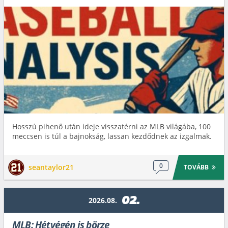
Hosszú pihenő után ideje visszatérni az MLB világába, 100
meccsen is túl a bajnokság, lassan kezdődnek az izgalmak.
0
seantaylor21
TOVÁBB
02.
2026.08.
MLB: Hétvégén is börze