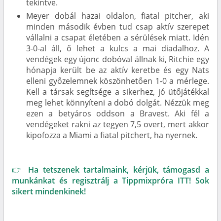
tekintve.
Meyer dobál hazai oldalon, fiatal pitcher, aki
minden második évben tud csap aktív szerepet
vállalni a csapat életében a sérülések miatt. Idén
3-0-al áll, ő lehet a kulcs a mai diadalhoz. A
vendégek egy újonc dobóval állnak ki, Ritchie egy
hónapja került be az aktív keretbe és egy Nats
elleni győzelemnek köszönhetően 1-0 a mérlege.
Kell a társak segítsége a sikerhez, jó ütőjátékkal
meg lehet könnyíteni a dobó dolgát. Nézzük meg
ezen a betyáros oddson a Bravest. Aki fél a
vendégeket rakni az tegyen 7,5 overt, mert akkor
kipofozza a Miami a fiatal pitchert, ha nyernek.
👉 Ha tetszenek tartalmaink, kérjük, támogasd a
munkánkat és regisztrálj a Tippmixpróra ITT! Sok
sikert mindenkinek!