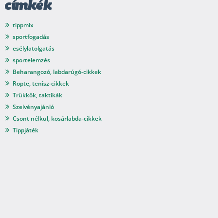
címkék
tippmix
sportfogadás
esélylatolgatás
sportelemzés
Beharangozó, labdarúgó-cikkek
Röpte, tenisz-cikkek
Trükkök, taktikák
Szelvényajánló
Csont nélkül, kosárlabda-cikkek
Tippjáték