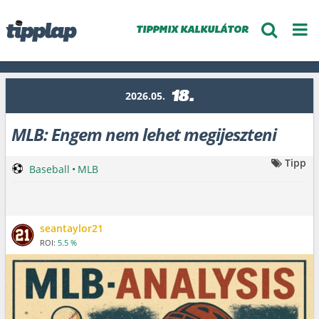
TIPPMIX KALKULÁTOR
18.
2026.05.
MLB: Engem nem lehet megijeszteni
Tipp
Baseball
•
MLB
seantaylor21
ROI:
5.5 %