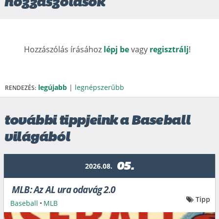
hozzászólások
Hozzászólás írásához
lépj be
vagy
regisztrálj
!
legújabb
|
legnépszerűbb
RENDEZÉS:
további tippjeink a Baseball
világából
05.
2026.08.
MLB: Az AL ura odavág 2.0
Tipp
Baseball
•
MLB