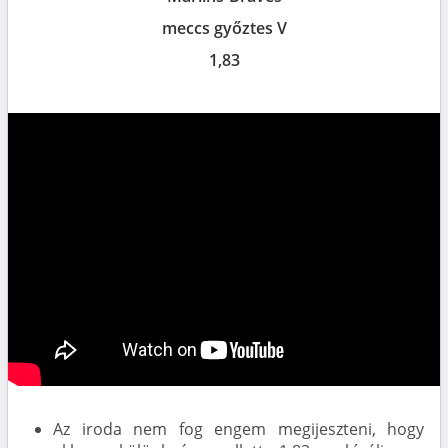
meccs győztes V
1,83
Az iroda nem fog engem megijeszteni, hogy