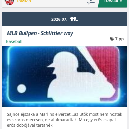
ToMMo
TOVÁBB
11.
2026.07.
MLB Bullpen - Schlittler way
Tipp
Baseball
Sajnos éjszaka a Marlins elvérzet...az ütők most nem hozták
és szoros meccsen, de alulmaradtak. Ma egy erős csapat
erős dobójával tartanék.