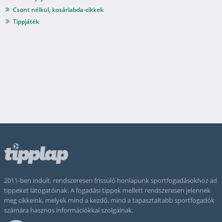
Csont nélkül, kosárlabda-cikkek
Tippjáték
2011-ben indult, rendszeresen frissülő honlapunk sportfogadásokhoz ad
tippeket látogatóinak. A fogadási tippek mellett rendszeresen jelennek
meg cikkeink, melyek mind a kezdő, mind a tapasztaltabb sportfogadók
számára hasznos információkkal szolgálnak.