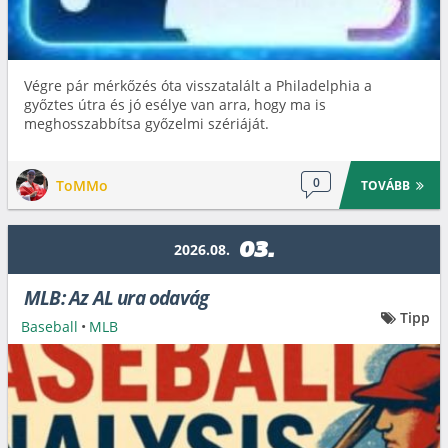
Végre pár mérkőzés óta visszatalált a Philadelphia a
győztes útra és jó esélye van arra, hogy ma is
meghosszabbítsa győzelmi szériáját.
0
ToMMo
TOVÁBB
03.
2026.08.
MLB: Az AL ura odavág
Tipp
Baseball
•
MLB