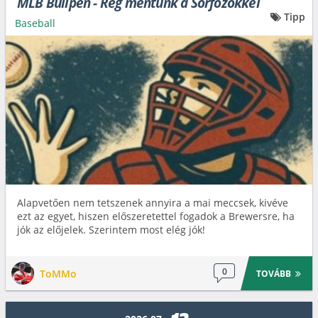
MLB Bullpen - Rég mentünk a Sörfőzőkkel
Tipp
Baseball
Alapvetően nem tetszenek annyira a mai meccsek, kivéve
ezt az egyet, hiszen előszeretettel fogadok a Brewersre, ha
jók az előjelek. Szerintem most elég jók!
0
ToMMo
TOVÁBB