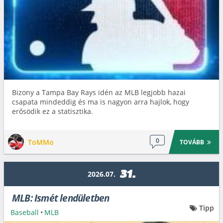
Bizony a Tampa Bay Rays idén az MLB legjobb hazai
csapata mindeddig és ma is nagyon arra hajlok, hogy
erősödik ez a statisztika.
0
ToMMo
TOVÁBB
31.
2026.07.
MLB: Ismét lendületben
Tipp
Baseball
•
MLB