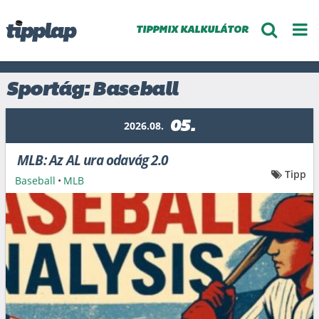
TIPPMIX KALKULÁTOR
Sportág: Baseball
05.
2026.08.
MLB: Az AL ura odavág 2.0
Tipp
Baseball
•
MLB