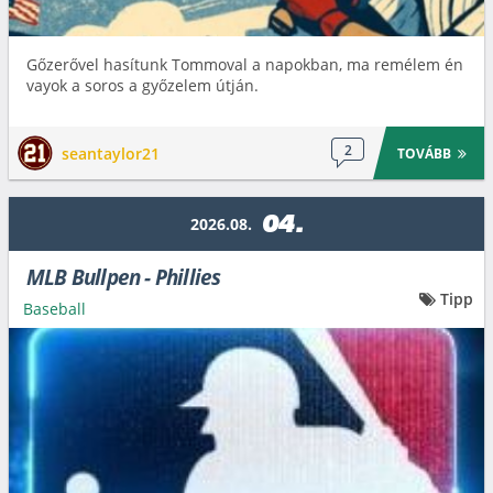
Gőzerővel hasítunk Tommoval a napokban, ma remélem én
vayok a soros a győzelem útján.
2
seantaylor21
TOVÁBB
04.
2026.08.
MLB Bullpen - Phillies
Tipp
Baseball