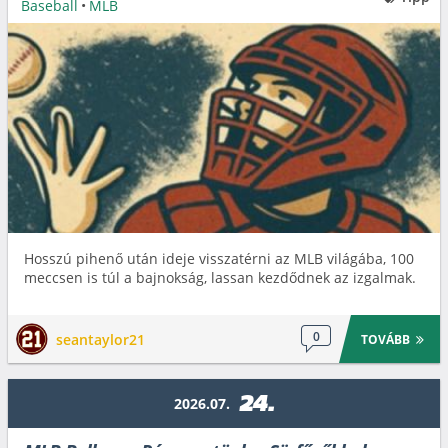
Baseball
•
MLB
Hosszú pihenő után ideje visszatérni az MLB világába, 100
meccsen is túl a bajnokság, lassan kezdődnek az izgalmak.
0
seantaylor21
TOVÁBB
24.
2026.07.