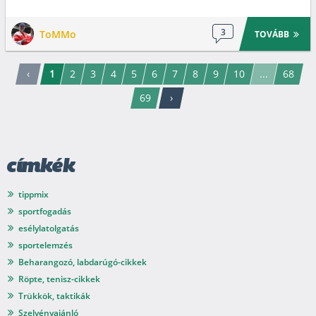
3
ToMMo
TOVÁBB
‹
1
2
3
4
5
6
7
8
9
10
...
68
69
›
címkék
tippmix
sportfogadás
esélylatolgatás
sportelemzés
Beharangozó, labdarúgó-cikkek
Röpte, tenisz-cikkek
Trükkök, taktikák
Szelvényajánló