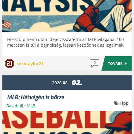
Hosszú pihenő után ideje visszatérni az MLB világába, 100
meccsen is túl a bajnokság, lassan kezdődnek az izgalmak.
0
seantaylor21
TOVÁBB
02.
2026.08.
MLB: Hétvégén is börze
Tipp
Baseball
•
MLB