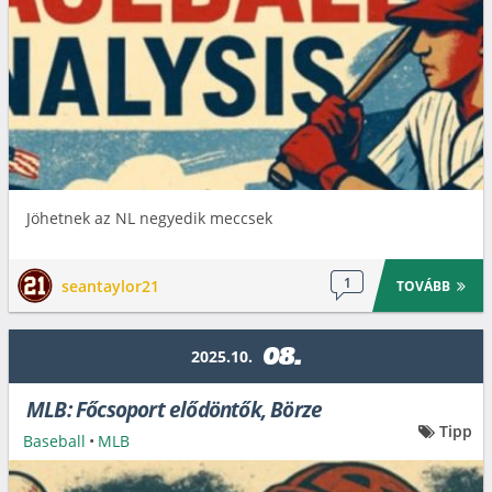
Jöhetnek az NL negyedik meccsek
1
seantaylor21
TOVÁBB
08.
2025.10.
MLB: Főcsoport elődöntők, Börze
Tipp
Baseball
•
MLB