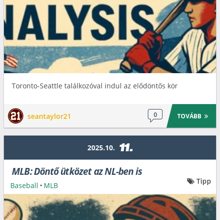
Toronto-Seattle találkozóval indul az elődöntős kör
0
seantaylor21
TOVÁBB
11.
2025.10.
MLB: Döntő ütközet az NL-ben is
Tipp
Baseball
•
MLB