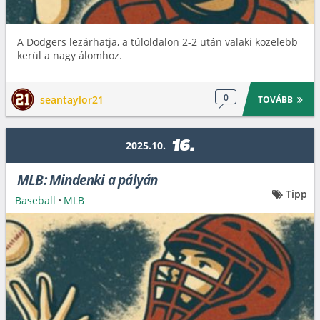
A Dodgers lezárhatja, a túloldalon 2-2 után valaki közelebb
kerül a nagy álomhoz.
0
seantaylor21
TOVÁBB
16.
2025.10.
MLB: Mindenki a pályán
Tipp
Baseball
•
MLB