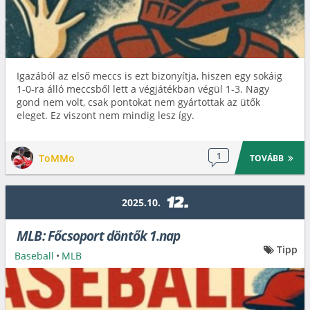
Igazából az első meccs is ezt bizonyítja, hiszen egy sokáig
1-0-ra álló meccsből lett a végjátékban végül 1-3. Nagy
gond nem volt, csak pontokat nem gyártottak az ütők
eleget. Ez viszont nem mindig lesz így.
1
ToMMo
TOVÁBB
12.
2025.10.
MLB: Főcsoport döntők 1.nap
Tipp
Baseball
•
MLB