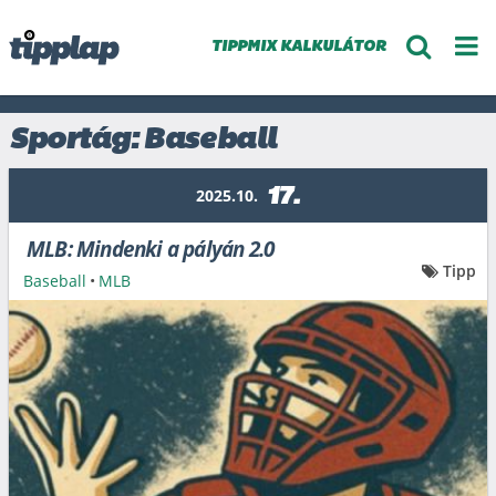
TIPPMIX KALKULÁTOR
Sportág: Baseball
17.
2025.10.
MLB: Mindenki a pályán 2.0
Tipp
Baseball
•
MLB