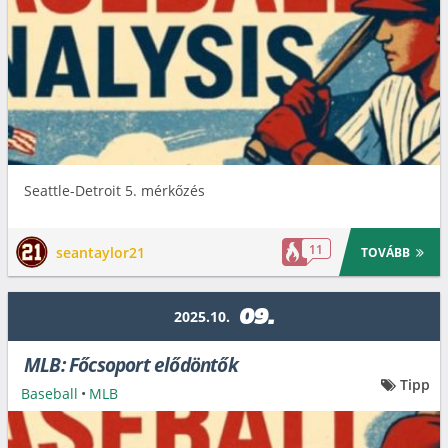
Seattle-Detroit 5. mérkőzés
11
seantaylor21
TOVÁBB
09.
2025.10.
MLB: Főcsoport elődöntők
Tipp
Baseball
•
MLB