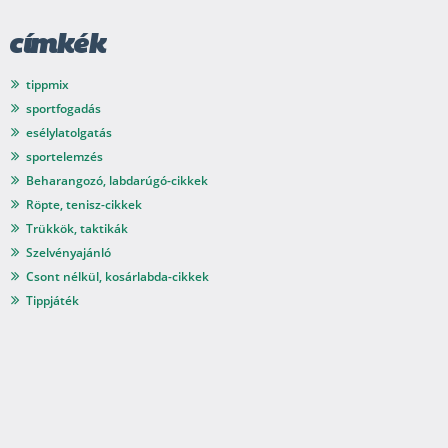
címkék
tippmix
sportfogadás
esélylatolgatás
sportelemzés
Beharangozó, labdarúgó-cikkek
Röpte, tenisz-cikkek
Trükkök, taktikák
Szelvényajánló
Csont nélkül, kosárlabda-cikkek
Tippjáték