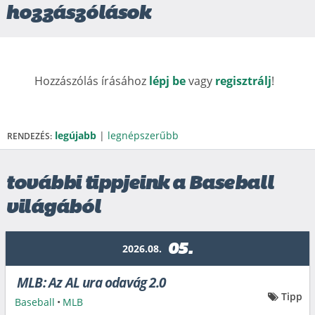
hozzászólások
Hozzászólás írásához
lépj be
vagy
regisztrálj
!
legújabb
|
legnépszerűbb
RENDEZÉS:
további tippjeink a Baseball
világából
05.
2026.08.
MLB: Az AL ura odavág 2.0
Tipp
Baseball
•
MLB