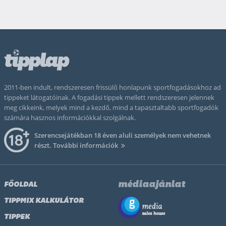
2011-ben indult, rendszeresen frissülő honlapunk sportfogadásokhoz ad
tippeket látogatóinak. A fogadási tippek mellett rendszeresen jelennek
meg cikkeink, melyek mind a kezdő, mind a tapasztaltabb sportfogadók
számára hasznos információkkal szolgálnak.
Szerencsejátékban 18 éven aluli személyek nem vehetnek
részt.
További információk
médiaajánlat
FŐOLDAL
TIPPMIX KALKULÁTOR
TIPPEK