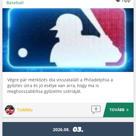
Tipp
Baseball
Végre pár mérkőzés óta visszatalált a Philadelphia a
győztes útra és jó esélye van arra, hogy ma is
meghosszabbítsa győzelmi szériáját.
0
ToMMo
TOVÁBB
03.
2026.08.