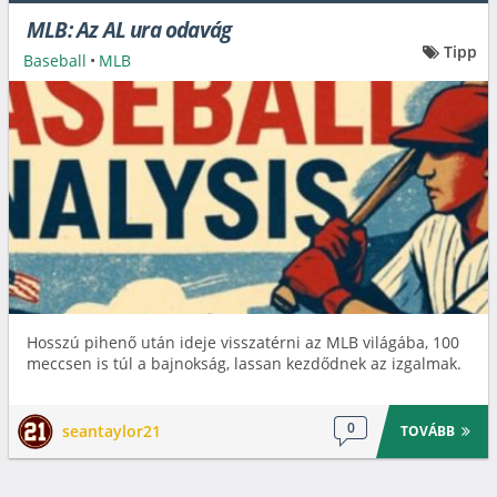
MLB: Az AL ura odavág
Tipp
Baseball
•
MLB
Hosszú pihenő után ideje visszatérni az MLB világába, 100
meccsen is túl a bajnokság, lassan kezdődnek az izgalmak.
0
seantaylor21
TOVÁBB