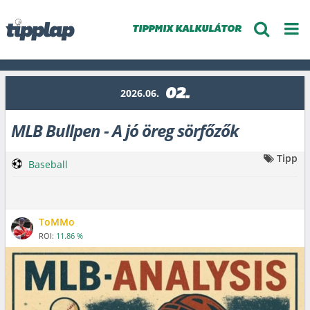
TIPPMIX KALKULÁTOR
02.
2026.06.
MLB Bullpen - A jó öreg sörfőzők
Tipp
Baseball
ToMMo
ROI:
11.86 %