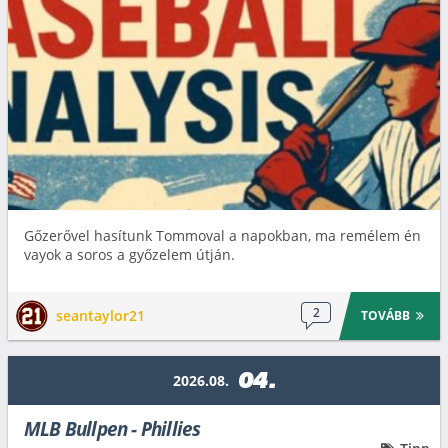
Gőzerővel hasítunk Tommoval a napokban, ma remélem én
vayok a soros a győzelem útján.
2
seantaylor21
TOVÁBB
04.
2026.08.
MLB Bullpen - Phillies