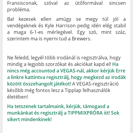
Fransisconak, szóval az ütőformával sincsen
probléma.
Bal kezesek ellen amúgy se megy túl jól a
vendégeknek és Kyle Harrison pedig idén elég stabil
a maga 6-1-es mérlegével. Egy szó, mint száz,
szerintem ma is nyerni tud a Brewers.
Ne feledd, legyél több irodánál is regisztrálva, hogy
mindig a legjobb szorzókat és akciókat kapd el!
Ha
nincs még accountod a VEGAS-nál, akkor kérjük Erre
a linkre kattintva regisztrálj, hogy megkezd az irodák
között összehangolt játékot!
A VEGAS-regisztráció
később még fontos lesz a Tipplap felhasználók
életében!
Ha tetszenek tartalmaink, kérjük, támogasd a
munkánkat és regisztrálj a TIPPMIXPRÓRA itt! Sok
sikert mindenkinek!