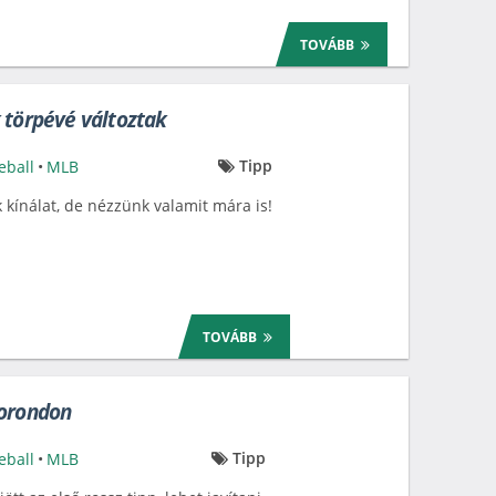
TOVÁBB
 törpévé változtak
Tipp
eball
•
MLB
 kínálat, de nézzünk valamit mára is!
TOVÁBB
porondon
Tipp
eball
•
MLB