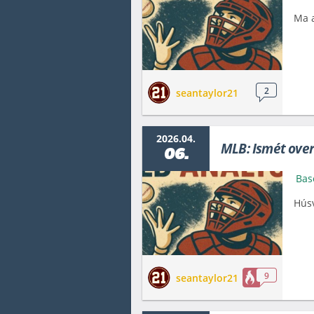
Ma a
2
seantaylor21
2026.04.
MLB: Ismét over
06.
Bas
Húsv
9
seantaylor21