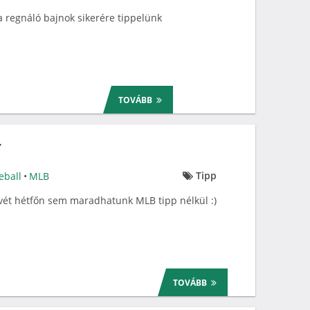
 regnáló bajnok sikerére tippelünk
TOVÁBB
Tipp
eball
•
MLB
ét hétfőn sem maradhatunk MLB tipp nélkül :)
TOVÁBB