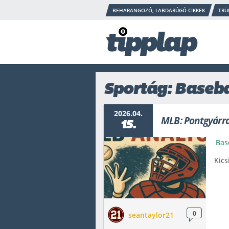
BEHARANGOZÓ, LABDARÚGÓ-CIKKEK
TRÜ
Sportág: Baseba
2026.04.
MLB: Pontgyárra 
15.
Bas
Kics
0
seantaylor21