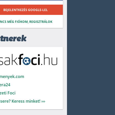
BEJELENTKEZÉS GOOGLE-LEL
INCS MÉG FIÓKOM, REGISZTRÁLOK
tnerek
menyek.com
era24
eti Foci
sere? Keress minket! ›››