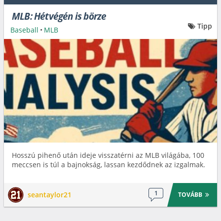
MLB: Hétvégén is börze
Tipp
Baseball
•
MLB
Hosszú pihenő után ideje visszatérni az MLB világába, 100
meccsen is túl a bajnokság, lassan kezdődnek az izgalmak.
1
seantaylor21
TOVÁBB