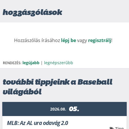
hozzászólások
Hozzászólás írásához
lépj be
vagy
regisztrálj
!
legújabb
|
legnépszerűbb
RENDEZÉS:
további tippjeink a Baseball
világából
05.
2026.08.
MLB: Az AL ura odavág 2.0
Tipp