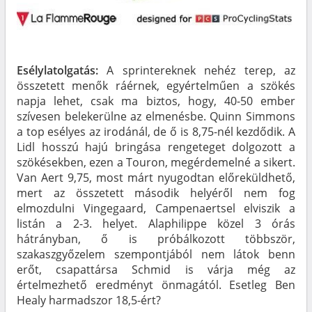
Esélylatolgatás:
A sprintereknek nehéz terep, az
összetett menők ráérnek, egyértelműen a szökés
napja lehet, csak ma biztos, hogy, 40-50 ember
szívesen belekerülne az elmenésbe. Quinn Simmons
a top esélyes az irodánál, de ő is 8,75-nél kezdődik. A
Lidl hosszú hajú bringása rengeteget dolgozott a
szökésekben, ezen a Touron, megérdemelné a sikert.
Van Aert 9,75, most márt nyugodtan előreküldhető,
mert az összetett második helyéről nem fog
elmozdulni Vingegaard, Campenaertsel elviszik a
listán a 2-3. helyet. Alaphilippe közel 3 órás
hátrányban, ő is próbálkozott többször,
szakaszgyőzelem szempontjából nem látok benn
erőt, csapattársa Schmid is várja még az
értelmezhető eredményt önmagától. Esetleg Ben
Healy harmadszor 18,5-ért?