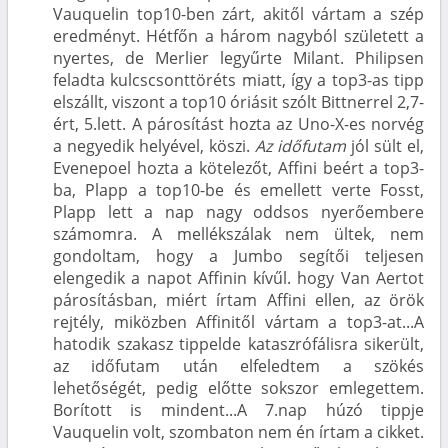
Vauquelin top10-ben zárt, akitől vártam a szép
eredményt. Hétfőn a három nagyból született a
nyertes, de Merlier legyűrte Milant. Philipsen
feladta kulcscsonttöréts miatt, így a top3-as tipp
elszállt, viszont a top10 óriásit szólt Bittnerrel 2,7-
ért, 5.lett. A párosítást hozta az Uno-X-es norvég
a negyedik helyével, köszi.
Az időfutam
jól sült el,
Evenepoel hozta a kötelezőt, Affini beért a top3-
ba, Plapp a top10-be és emellett verte Fosst,
Plapp lett a nap nagy oddsos nyerőembere
számomra. A mellékszálak nem ültek, nem
gondoltam, hogy a Jumbo segítői teljesen
elengedik a napot Affinin kívűl. hogy Van Aertot
párosításban, miért írtam Affini ellen, az örök
rejtély, miközben Affinitől vártam a top3-at...A
hatodik szakasz tippelde kataszrófálisra sikerült,
az időfutam után elfeledtem a szökés
lehetőségét, pedig előtte sokszor emlegettem.
Borított is mindent...A 7.nap húzó tippje
Vauquelin volt, szombaton nem én írtam a cikket.