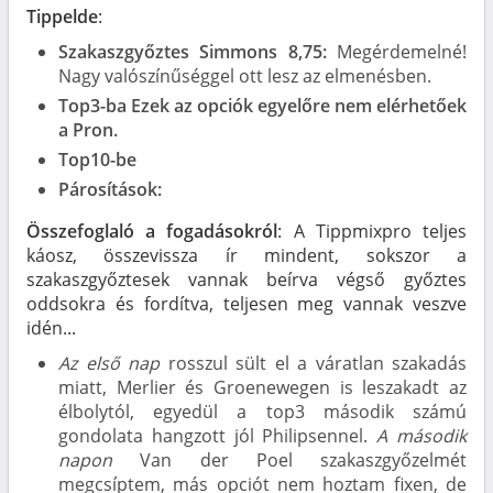
Tippelde
:
Szakaszgyőztes
Simmons 8,75:
Megérdemelné!
Nagy valószínűséggel ott lesz az elmenésben.
Top3-ba Ezek az opciók egyelőre nem elérhetőek
a Pron.
Top10-be
Párosítások:
Összefoglaló a fogadásokról
: A Tippmixpro teljes
káosz, összevissza ír mindent, sokszor a
szakaszgyőztesek vannak beírva végső győztes
oddsokra és fordítva, teljesen meg vannak veszve
idén...
Az első nap
rosszul sült el a váratlan szakadás
miatt, Merlier és Groenewegen is leszakadt az
élbolytól, egyedül a top3 második számú
gondolata hangzott jól Philipsennel.
A második
napon
Van der Poel szakaszgyőzelmét
megcsíptem, más opciót nem hoztam fixen, de