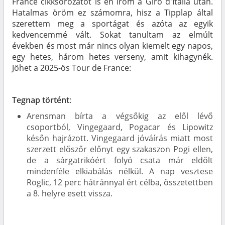
France cikksorozatot is én írom a Giro d'Italia után.
Hatalmas öröm ez számomra, hisz a Tipplap által
szerettem meg a sportágat és azóta az egyik
kedvencemmé vált. Sokat tanultam az elmúlt
években és most már nincs olyan kiemelt egy napos,
egy hetes, három hetes verseny, amit kihagynék.
Jöhet a 2025-ös Tour de France:
Tegnap történt
:
Arensman bírta a végsőkig az elől lévő
csoportból, Vingegaard, Pogacar és Lipowitz
későn hajrázott. Vingegaard jóváírás miatt most
szerzett előszőr előnyt egy szakaszon Pogi ellen,
de a sárgatrikóért folyó csata már eldőlt
mindenféle elkiabálás nélkül. A nap vesztese
Roglic, 12 perc hátránnyal ért célba, összetettben
a 8. helyre esett vissza.