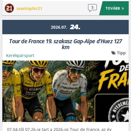
5
seantaylor21
TOVÁBB
24.
2026.07.
Tour de France 19. szakasz Gap-Alpe d'Huez 127
km
Tipp
Kerékpársport
07.04-től 07.26-ig tart a 2026-os Tour de France, az év