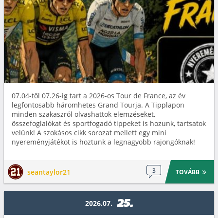
07.04-től 07.26-ig tart a 2026-os Tour de France, az év
legfontosabb háromhetes Grand Tourja. A Tipplapon
minden szakaszról olvashattok elemzéseket,
összefoglalókat és sportfogadó tippeket is hozunk, tartsatok
velünk! A szokásos cikk sorozat mellett egy mini
nyereményjátékot is hoztunk a legnagyobb rajongóknak!
3
seantaylor21
TOVÁBB
25.
2026.07.