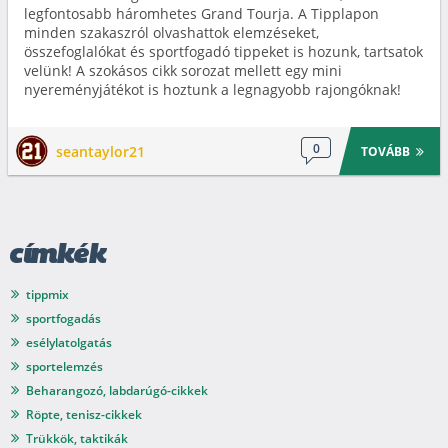
legfontosabb háromhetes Grand Tourja. A Tipplapon
minden szakaszról olvashattok elemzéseket,
összefoglalókat és sportfogadó tippeket is hozunk, tartsatok
velünk! A szokásos cikk sorozat mellett egy mini
nyereményjátékot is hoztunk a legnagyobb rajongóknak!
0
seantaylor21
TOVÁBB
címkék
tippmix
sportfogadás
esélylatolgatás
sportelemzés
Beharangozó, labdarúgó-cikkek
Röpte, tenisz-cikkek
Trükkök, taktikák