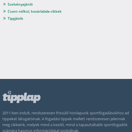
Szelvényajánló
Csont nélkül, kosárlabda-cikkek
Tippjáték
2011-ben indult, rendszeresen frissülő honlapunk sportfogadásokhoz ad
tippeket látogatóinak. A fogadási tippek mellett rendszeresen jelennek
meg cikkeink, melyek mind a kezdő, mind a tapasztaltabb sportfogadók
számára hasznos információkkal szolgálnak.