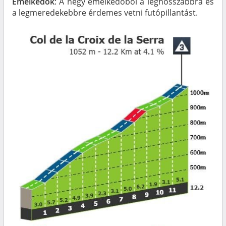
Emelkedők
: A négy emelkedőből a leghosszabbra és
a legmeredekebbre érdemes vetni futópillantást.