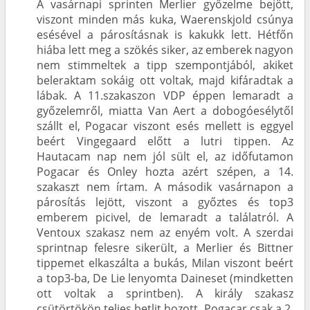
A vasárnapi sprinten Merlier győzelme bejött,
viszont minden más kuka, Waerenskjold csúnya
esésével a párosításnak is kakukk lett. Hétfőn
hiába lett meg a szökés siker, az emberek nagyon
nem stimmeltek a tipp szempontjából, akiket
beleraktam sokáig ott voltak, majd kifáradtak a
lábak. A 11.szakaszon VDP éppen lemaradt a
győzelemről, miatta Van Aert a dobogóesélytől
szállt el, Pogacar viszont esés mellett is eggyel
beért Vingegaard előtt a lutri tippen. Az
Hautacam nap nem jól sült el, az időfutamon
Pogacar és Onley hozta azért szépen, a 14.
szakaszt nem írtam. A második vasárnapon a
párosítás lejött, viszont a győztes és top3
emberem picivel, de lemaradt a találatról. A
Ventoux szakasz nem az enyém volt. A szerdai
sprintnap felesre sikerült, a Merlier és Bittner
tippemet elkaszálta a bukás, Milan viszont beért
a top3-ba, De Lie lenyomta Daineset (mindketten
ott voltak a sprintben). A király szakasz
csütörtökön teljes betlit hozott, Pogacar csak a 2.